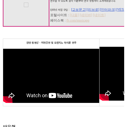
연주할 수 있도록 음악 이론부터 연주 방법까지 소개하였습니다.
[교보문고]
[리브로]
[인터파크]
[YES24
인터넷 서점 구입 :
포털사이트 :
[다음]
[네이버]
[네이트]
페이스북 :
fb.com/musicapp
관련 동영상 - 저자강연 및 오렌지노 아이폰 연주
반응형