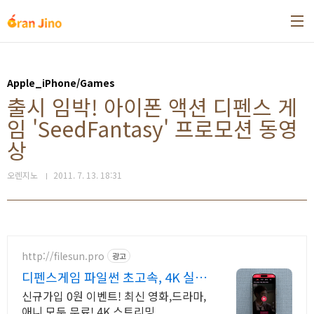
본문 바로가기
Apple_iPhone/Games
출시 임박! 아이폰 액션 디펜스 게
임 'SeedFantasy' 프로모션 동영
상
오렌지노
2011. 7. 13. 18:31
http://filesun.pro
광고
디펜스게임 파일썬 초고속, 4K 실시
간 보기!
신규가입 0원 이벤트! 최신 영화,드라마,
애니 모두 무료! 4K 스트리밍