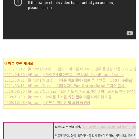
아이폰 추천 게시물 :
2011/07/12 - [iPhone/Best] - 오렌지노 아이폰 아이패드 연주 동영상 모음 (7/2 공연)
2011/04/30 - [iPhone] -
아이폰4 화이트
로 바꾸었습니다. - iPhone 4 white
2011/03/21 - [iPhone/Music] - 아이폰
비트메이커2
로 뚝딱 만든 'I Gotta Feeling'
2011/03/11 - [iPhone/Music] - 기다렸다!
iPad GarageBand
드디어 출시!
2010/08/30 - [iPhone/Ocarina] - 오렌지노 아이폰
오카리나 미니콘서트
연주 동영상
2009/11/30 - [iphone] -
아이폰 초보
를 위한
필수 어플리케이션
모음
2009/12/28 - [iphone] - 간단한
아이폰 팁 모음 동영상
오렌지노 두 번째 저서,
'나는 아이폰 아이패드 앱으로 음악한다!' + 개러지
비트메이커2, 썸잼, 오카리나 등 인기 앱부터 피아노, 기타, 드럼 등의 악