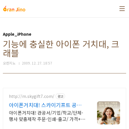
본문 바로가기
Apple_iPhone
기능에 충실한 아이폰 거치대, 크
래블
오렌지노
2009. 12. 27. 18:57
http://m.skygift7.com/
광고
아이폰거치대! 스카이기프트 공공
기관 우선구매 대상기업
아이폰거치대! 관공서/기업/학교/단체-
행사 맞춤제작 주문-인쇄-출고/ 가격+품
질+고객만족도 BEST/ 지금 바로 전화