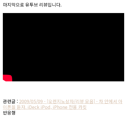
마지막으로 유투브 리뷰입니다.
관련글 :
2009/05/09 - [오렌지노상자/리뷰 모음] - 차 안에서 아
이폰을 듣자. iDeck iPod, iPhone 전용 카킷
반응형