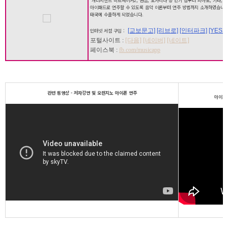
개러지밴드 비트메이커2, 썸잼, 오카리나 등 인기 앱부터 피아노, 기타, 
아이패드로 연주할 수 있도록 음악 이론부터 연주 방법까지 소개하였습니다
태국에 수출하게 되었습니다.
[교보문고]
[리브로]
[인터파크]
[YES24
인터넷 서점 구입 :
포털사이트 :
[다음]
[네이버]
[네이트]
페이스북 :
fb.com/musicapp
관련 동영상 - 저자강연 및 오렌지노 아이폰 연주
아이패