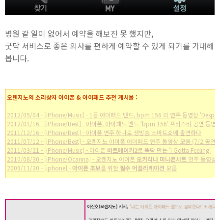
병원 갈 일이 없어서 예약을 해보진 못 했지만,
굿닥 서비스로 좋은 의사를 편하게 예약할 수 있게 되기를 기대해
봅니다.
오렌지노의 소리상자 아이폰 & 아이패드 추천 게시물 :
2012/05/04 - [iPhone/Music] - 1등 아이패드 밴드, bpm 156 의 연주 동영상 'Desper
2012/01/16 - [iPhone/Best] - 아이폰, 아이패드 밴드 'bpm 156' 프리스비 공연 동영
2011/12/16 - [iPhone/Best] - 아이폰 연주 하나로 생방송 스마트쇼에 출연하다
2011/07/12 - [iPhone/Best] - 오렌지노 아이폰 아이패드 연주 동영상 모음 (7/2 공연)
2011/03/21 - [iPhone/Music] - 아이폰
비트메이커2
로 뚝딱 만든 'I Gotta Feeling'
2010/08/30 - [iPhone/Ocarina] - 오렌지노 아이폰
오카리나 미니콘서트
연주 동영상
2009/11/30 - [iphone] -
아이폰 초보
를 위한
필수 어플리케이션
모음
이진호(
오렌지노) 저서,
'나는 아이폰 아이패드 앱으로 음악한다!' + 개러지