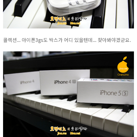
콜렉션... 아이폰3gs도 박스가 어디 있을텐데... 찾아봐야겠군요.