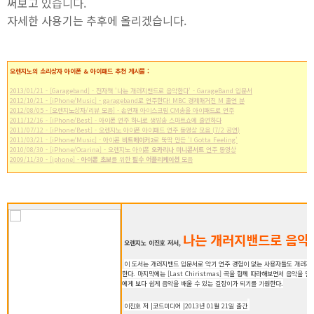
써보고 있습니다.
자세한 사용기는 추후에 올리겠습니다.
오렌지노의 소리상자 아이폰 & 아이패드 추천 게시물 :
2013/01/21 - [Garageband] - 전자책 '나는 개러지밴드로 음악한다' - GarageBand 입문서
2012/10/21 - [iPhone/Music] - garageband로 연주한다! MBC 경제매거진 M 출연 분
2012/08/05 - [오렌지노상자/리뷰 모음] - 손연재 아이스크림 CM송을 아이패드로 연주
2011/12/16 - [iPhone/Best] - 아이폰 연주 하나로 생방송 스마트쇼에 출연하다
2011/07/12 - [iPhone/Best] - 오렌지노 아이폰 아이패드 연주 동영상 모음 (7/2 공연)
2011/03/21 - [iPhone/Music] - 아이폰
비트메이커2
로 뚝딱 만든 'I Gotta Feeling'
2010/08/30 - [iPhone/Ocarina] - 오렌지노 아이폰
오카리나 미니콘서트
연주 동영상
2009/11/30 - [iphone] -
아이폰 초보
를 위한
필수 어플리케이션
모음
나는 개러지밴드로 음악
오렌지노 이진호 저서,
이 도서는 개러지밴드 입문서로 악기 연주 경험이 없는 사용자들도 개러지
한다. 마지막에는 [Last Chiristmas] 곡을 함께 따라해보면서 음악을
에게 보다 쉽게 음악을 배울 수 있는 길잡이가 되기를 기원한다.
이진호 저 |코드미디어 |2013년 01월 21일 출간