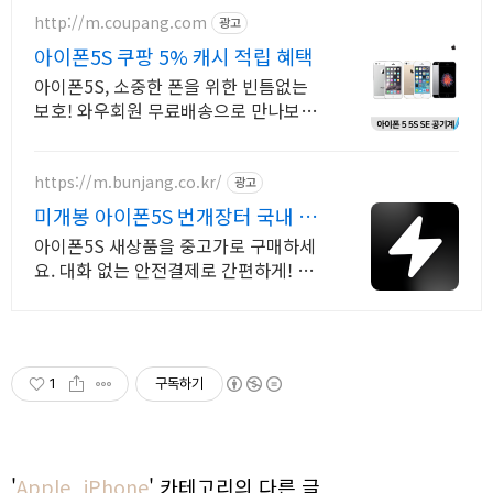
http://m.coupang.com
광고
아이폰5S 쿠팡 5% 캐시 적립 혜택
아이폰5S, 소중한 폰을 위한 빈틈없는
보호! 와우회원 무료배송으로 만나보세
요. 카메라, 액정까지 든든하게 보호! 휴
대폰케이스, 이제 파손 걱정 덜어요.
https://m.bunjang.co.kr/
광고
미개봉 아이폰5S 번개장터 국내 최
대 브랜드 중고거래
아이폰5S 새상품을 중고가로 구매하세
요. 대화 없는 안전결제로 간편하게! 전
국 각지에서 올라오는 전국구 최다 상품
매일 10만 개 이상의 신규 상품 업로드
1
구독하기
'
Apple_iPhone
' 카테고리의 다른 글