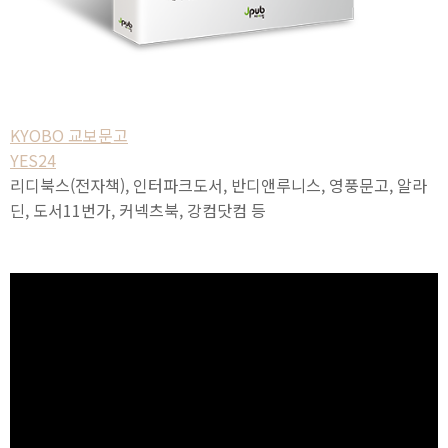
KYOBO 교보문고
YES24
리디북스(전자책), 인터파크도서, 반디앤루니스, 영풍문고, 알라
딘, 도서11번가, 커넥츠북, 강컴닷컴 등