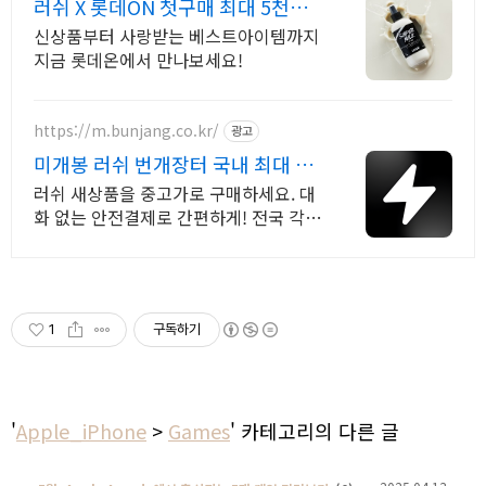
러쉬 X 롯데ON 첫구매 최대 5천원
혜택!
신상품부터 사랑받는 베스트아이템까지
지금 롯데온에서 만나보세요!
https://m.bunjang.co.kr/
광고
미개봉 러쉬 번개장터 국내 최대 브
랜드 중고거래
러쉬 새상품을 중고가로 구매하세요. 대
화 없는 안전결제로 간편하게! 전국 각지
에서 올라오는 전국구 최다 상품 매일
10만 개 이상의 신규 상품 업로드
1
구독하기
'
Apple_iPhone
>
Games
' 카테고리의 다른 글