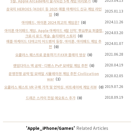
2025.04.13
5월, Apple Arcade에서 출시되는 5개 게임 미리보기
(0)
삼국지 HEROES (KOEI) 등 2025 애플 아케이드 신규 게임 라인
2025.01.13
업
(0)
2024.11.26
아이패드, 아이폰 2024 최고의 게임은?
(0)
아이폰 아이패드 게임, Apple 아케이드 4월 신작: 뿌요뿌요 퍼즐팝,
2024.03.20
크로시 로드 캐슬, 솔리테어 스토리
(0)
애플 아케이드 다마고치 어드벤처 등장, 아이폰, 아이패드 게임 추
2024.01.07
천
(0)
2021.06.28
오큘러스 퀘스트로 운동하기 FitXR 플레이 영상
(0)
2020.04.19
랜덤다이스 덱 공략 - 디펜스 PvP 모바일 게임 추천
(0)
문명전쟁 공략 팁 모바일 시뮬레이션 게임 추천 Civilization
2020.02.05
war
(1)
2019.07.26
오큘러스 퀘스트 VR 구매 가격 및 언박싱, 비트세이버 게임 리뷰
(0)
2018.09.19
드래곤 스카이 전설 에오토스 추가
(0)
'Apple_iPhone/Games'
Related Articles