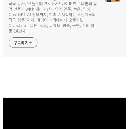
작곡 강사, '오늘부터 프로듀서! 아이패드로 나만의 음
악 만들기 with 개러지밴드 악기 연주, 녹음, 믹싱,
ChatGPT AI 활용까지, 취미로 시작하는 오렌지노의
작곡 입문' 저자, 미디어 크리에이터 오렌지노
OranJino | 음원, 집필, 유튜브, 방송, 공연, 강의 활
동 14년차
구독하기