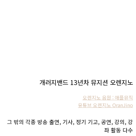
개러지밴드 13년차 뮤지션 오렌지노
오렌지노 음원 : 애플뮤직
유튜브 오렌지노 OranJino
그 밖의 각종 방송 출연, 기사, 정기 기고, 공연, 강의, 강
좌 활동 다수