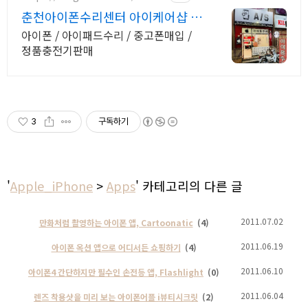
춘천아이폰수리센터 아이케어샵 정
품 악세사리 판매
아이폰 / 아이패드수리 / 중고폰매입 /
정품충전기판매
3
구독하기
'
Apple_iPhone
>
Apps
' 카테고리의 다른 글
2011.07.02
만화처럼 촬영하는 아이폰 앱, Cartoonatic
(4)
2011.06.19
아이폰 옥션 앱으로 어디서든 쇼핑하기
(4)
2011.06.10
아이폰4 간단하지만 필수인 손전등 앱, Flashlight
(0)
2011.06.04
렌즈 착용샷을 미리 보는 아이폰어플 i뷰티시크릿
(2)