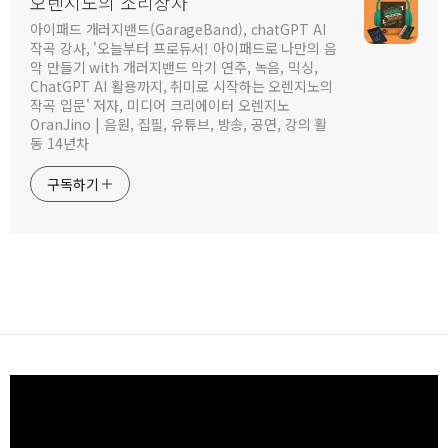
오렌지노의 소리상자
아이패드 개러지밴드(GarageBand), chatGPT AI
작곡 강사, '오늘부터 프로듀서! 아이패드로 나만의 음
악 만들기 with 개러지밴드 악기 연주, 녹음, 믹싱,
ChatGPT AI 활용까지, 취미로 시작하는 오렌지노의
작곡 입문' 저자, 미디어 크리에이터 오렌지노
OranJino | 음원, 집필, 유튜브, 방송, 공연, 강의 활
동 14년차
구독하기