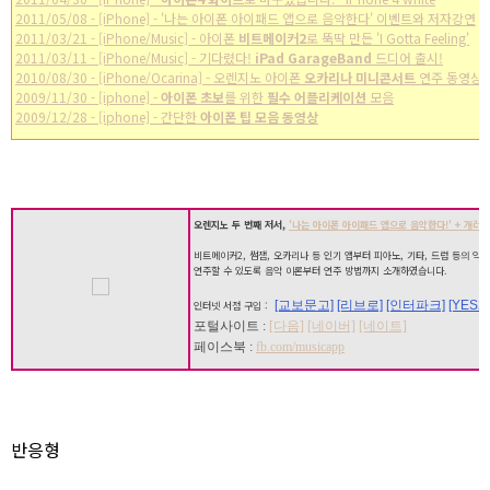
2011/05/08 - [iPhone] - '나는 아이폰 아이패드 앱으로 음악한다' 이벤트와 저자강연
2011/03/21 - [iPhone/Music] - 아이폰
비트메이커2
로 뚝딱 만든 'I Gotta Feeling'
2011/03/11 - [iPhone/Music] - 기다렸다!
iPad GarageBand
드디어 출시!
2010/08/30 - [iPhone/Ocarina] - 오렌지노 아이폰
오카리나 미니콘서트
연주 동영상
2009/11/30 - [iphone] -
아이폰 초보
를 위한
필수 어플리케이션
모음
2009/12/28 - [iphone] - 간단한
아이폰 팁 모음 동영상
* 이 포스트는
blog
korea
[
블코채널 :
아이폰 / 아이팟터치 추천 어플리케이션 모음]
에 링크 되어있습니다.
오렌지노 두 번째 저서,
'나는 아이폰 아이패드 앱으로 음악한다!' + 개러지
비트메이커2, 썸잼, 오카리나 등 인기 앱부터 피아노, 기타, 드럼 등의 악
연주할 수 있도록 음악 이론부터 연주 방법까지 소개하였습니다.
[교보문고]
[리브로]
[인터파크]
[YES24
인터넷 서점 구입 :
포털사이트 :
[다음]
[네이버]
[네이트]
페이스북 :
fb.com/musicapp
반응형