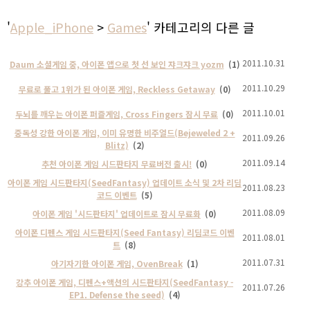
'
Apple_iPhone
>
Games
' 카테고리의 다른 글
2011.10.31
Daum 소셜게임 중, 아이폰 앱으로 첫 선 보인 쟈크쟈크 yozm
(1)
2011.10.29
무료로 풀고 1위가 된 아이폰 게임, Reckless Getaway
(0)
2011.10.01
두뇌를 깨우는 아이폰 퍼즐게임, Cross Fingers 잠시 무료
(0)
중독성 강한 아이폰 게임, 이미 유명한 비주얼드(Bejeweled 2 +
2011.09.26
Blitz)
(2)
2011.09.14
추천 아이폰 게임 시드판타지 무료버전 출시!
(0)
아이폰 게임 시드판타지(SeedFantasy) 업데이트 소식 및 2차 리딤
2011.08.23
코드 이벤트
(5)
2011.08.09
아이폰 게임 '시드판타지' 업데이트로 잠시 무료화
(0)
아이폰 디펜스 게임 시드판타지(Seed Fantasy) 리딤코드 이벤
2011.08.01
트
(8)
2011.07.31
아기자기한 아이폰 게임, OvenBreak
(1)
강추 아이폰 게임, 디펜스+액션의 시드판타지(SeedFantasy -
2011.07.26
EP1. Defense the seed)
(4)