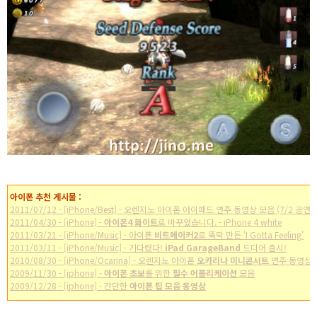
아이폰 추천 게시물 :
2011/07/12 - [iPhone/Best] - 오렌지노 아이폰 아이패드 연주 동영상 모음 (7/2 공연)
2011/04/30 - [iPhone] -
아이폰4 화이트
로 바꾸었습니다. - iPhone 4 white
2011/03/21 - [iPhone/Music] - 아이폰
비트메이커2
로 뚝딱 만든 'I Gotta Feeling'
2011/03/11 - [iPhone/Music] - 기다렸다!
iPad GarageBand
드디어 출시!
2010/08/30 - [iPhone/Ocarina] - 오렌지노 아이폰
오카리나 미니콘서트
연주 동영상
2009/11/30 - [iphone] -
아이폰 초보
를 위한
필수 어플리케이션
모음
2009/12/28 - [iphone] - 간단한
아이폰 팁 모음 동영상