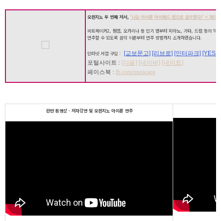
오렌지노 두 번째 저서,
'나는 아이폰 아이패드 앱으로 음악한다!' + 개러지
비트메이커2, 썸잼, 오카리나 등 인기 앱부터 피아노, 기타, 드럼 등의 악
연주할 수 있도록 음악 이론부터 연주 방법까지 소개하였습니다.
[교보문고]
[리브로]
[인터파크]
[YES24
인터넷 서점 구입 :
포털사이트 :
[다음]
[네이버]
[네이트]
페이스북 :
fb.com/musicapp
관련 동영상 - 저자강연 및 오렌지노 아이폰 연주