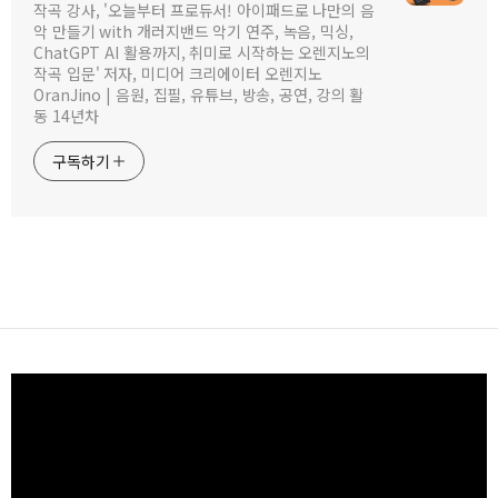
작곡 강사, '오늘부터 프로듀서! 아이패드로 나만의 음
악 만들기 with 개러지밴드 악기 연주, 녹음, 믹싱,
ChatGPT AI 활용까지, 취미로 시작하는 오렌지노의
작곡 입문' 저자, 미디어 크리에이터 오렌지노
OranJino | 음원, 집필, 유튜브, 방송, 공연, 강의 활
동 14년차
구독하기