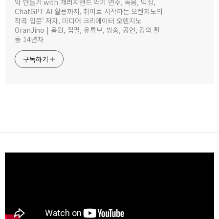
악 만들기 with 개러지밴드 악기 연주, 녹음, 믹싱,
ChatGPT AI 활용까지, 취미로 시작하는 오렌지노의
작곡 입문' 저자, 미디어 크리에이터 오렌지노
OranJino | 음원, 집필, 유튜브, 방송, 공연, 강의 활
동 14년차
구독하기