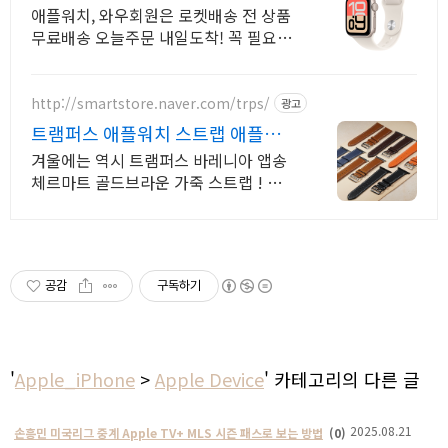
무료 배송
애플워치, 와우회원은 로켓배송 전 상품
무료배송 오늘주문 내일도착! 꼭 필요한
제품은 쿠팡에서 더 저렴하게, 로켓배송
으로 더 빠르게!
http://smartstore.naver.com/trps/
광고
트램퍼스 애플워치 스트랩 애플워
치스트랩 트램퍼스 가죽
겨울에는 역시 트램퍼스 바레니아 앱송
체르마트 골드브라운 가죽 스트랩 ! 온
힘을 다해 매일을 살아내는 당신에게 작
고 어여쁜 의미가 되길
공감
구독하기
'
Apple_iPhone
>
Apple Device
' 카테고리의 다른 글
2025.08.21
손흥민 미국리그 중계 Apple TV+ MLS 시즌 패스로 보는 방법
(0)