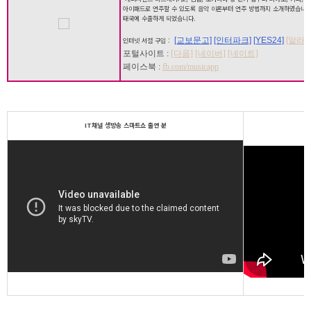
아이패드로 연주할 수 있도록 음악 이론부터 연주 방법까지 소개하였습니다
태국에 수출하게 되었습니다.
[교보문고]
[인터파크]
[YES24]
[알라딘
인터넷 서점 구입 :
포털사이트 :
[다음]
[네이버]
[네이트]
페이스북 :
fb.com/musicapp
IT채널 생방송 스마트쇼 출연 분