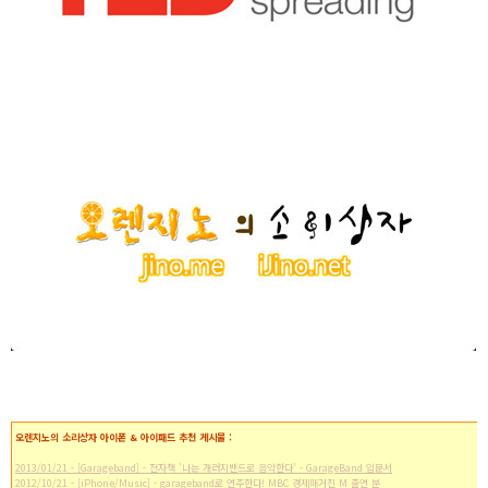
오렌지노의 소리상자 아이폰 & 아이패드 추천 게시물 :
2013/01/21 - [Garageband] - 전자책 '나는 개러지밴드로 음악한다' - GarageBand 입문서
2012/10/21 - [iPhone/Music] - garageband로 연주한다! MBC 경제매거진 M 출연 분