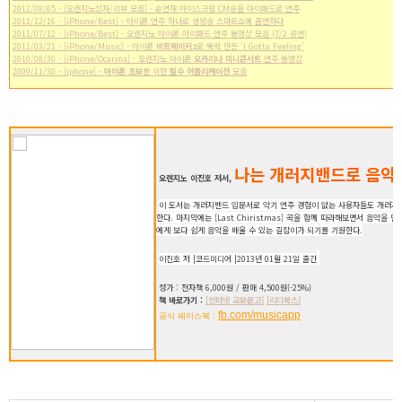
2012/08/05 - [오렌지노상자/리뷰 모음] - 손연재 아이스크림 CM송을 아이패드로 연주
2011/12/16 - [iPhone/Best] - 아이폰 연주 하나로 생방송 스마트쇼에 출연하다
2011/07/12 - [iPhone/Best] - 오렌지노 아이폰 아이패드 연주 동영상 모음 (7/2 공연)
2011/03/21 - [iPhone/Music] - 아이폰
비트메이커2
로 뚝딱 만든 'I Gotta Feeling'
2010/08/30 - [iPhone/Ocarina] - 오렌지노 아이폰
오카리나 미니콘서트
연주 동영상
2009/11/30 - [iphone] -
아이폰 초보
를 위한
필수 어플리케이션
모음
나는 개러지밴드로 음악
오렌지노 이진호 저서,
이 도서는 개러지밴드 입문서로 악기 연주 경험이 없는 사용자들도 개러지
한다. 마지막에는 [Last Chiristmas] 곡을 함께 따라해보면서 음악을
에게 보다 쉽게 음악을 배울 수 있는 길잡이가 되기를 기원한다.
이진호 저 |코드미디어 |2013년 01월 21일 출간
정가 : 전자책 6,000원 / 판매 4,500원(-25%)
책 바로가기 :
[인터넷 교보문고]
[리디북스]
fb.com/musicapp
공식 페이스북 :