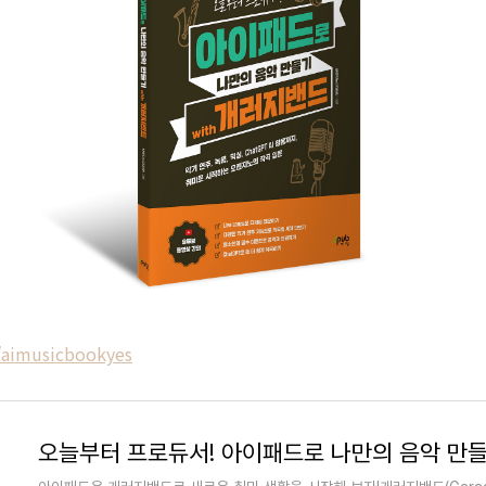
/aimusicbookyes