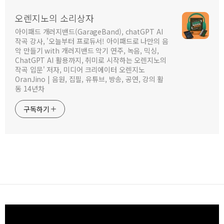
오렌지노의 소리상자
아이패드 개러지밴드(GarageBand), chatGPT AI
작곡 강사, '오늘부터 프로듀서! 아이패드로 나만의 음
악 만들기 with 개러지밴드 악기 연주, 녹음, 믹싱,
ChatGPT AI 활용까지, 취미로 시작하는 오렌지노의
작곡 입문' 저자, 미디어 크리에이터 오렌지노
OranJino | 음원, 집필, 유튜브, 방송, 공연, 강의 활
동 14년차
구독하기