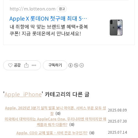
로 더 빠르게!
http://m.lotteon.com
광고
Apple X 롯데ON 첫구매 최대 5천
원 혜택!
내 취향에 딱 맞는 브랜드별 혜택+중복
쿠폰! 지금 롯데온에서 만나보세요!
공감
구독하기
'
Apple_iPhone
' 카테고리의 다른 글
Apple, 2025년 3분기 실적 발표 보니 아이폰, 서비스 부문 모두 성
2025.08.09
장
(0)
미국에서 대박이라는 AppleCare One, 우리나라엔 아직이지만 애
2025.07.30
케플과 뭐가 다를까?
(0)
2025.07.14
Apple, COO 교체 발표 – 사비 칸은 누구인가?
(0)