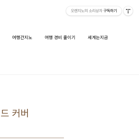
오렌지노의 소리상자
구독하기
여행간지노
여행 경비 줄이기
세계는지금
지밴드 커버