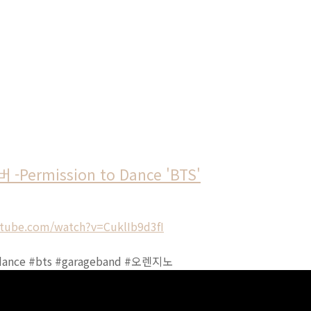
ermission to Dance 'BTS'
tube.com/watch?v=CuklIb9d3fI
ance #bts #garageband #오렌지노