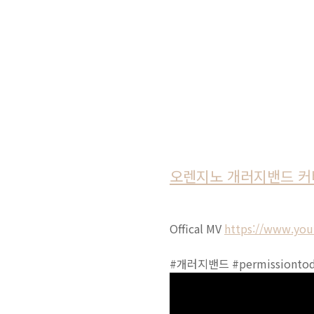
오렌지노 개러지밴드 커버 -P
Offical MV
https://www.you
#개러지밴드 #permissiontod