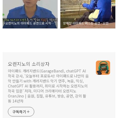
오렌지노의 아이패드 공연으로 시작되는 '출근을 부탁해' 촬영 현장
양재천 아이패드 버스킹 공연 - 오렌지노의 벚꽃엔딩
오렌지노의 소리상자
아이패드 개러지밴드(GarageBand), chatGPT AI
작곡 강사, '오늘부터 프로듀서! 아이패드로 나만의 음
악 만들기 with 개러지밴드 악기 연주, 녹음, 믹싱,
ChatGPT AI 활용까지, 취미로 시작하는 오렌지노의
작곡 입문' 저자, 미디어 크리에이터 오렌지노
OranJino | 음원, 집필, 유튜브, 방송, 공연, 강의 활
동 14년차
구독하기