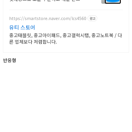
요! 선명한 디스플레이와 긴 배터리. 애
플펜슬로 드로잉, 필기까지 편리하게!
https://smartstore.naver.com/lcs4560
광고
유티 스토어
중고태블릿, 중고아이패드, 중고갤럭시탭, 중고노트북 / 다
른 업체보다 저렴합니다.
반응형