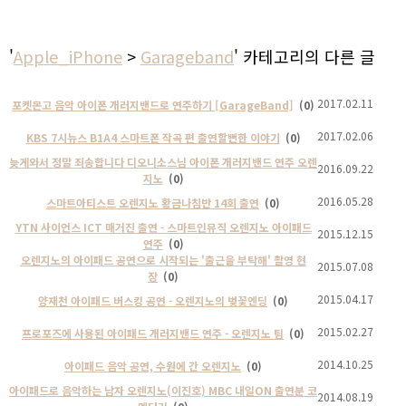
'
Apple_iPhone
>
Garageband
' 카테고리의 다른 글
2017.02.11
포켓몬고 음악 아이폰 개러지밴드로 연주하기 [GarageBand]
(0)
2017.02.06
KBS 7시뉴스 B1A4 스마트폰 작곡 편 출연할뻔한 이야기
(0)
늦게와서 정말 죄송합니다 디오니소스님 아이폰 개러지밴드 연주 오렌
2016.09.22
지노
(0)
2016.05.28
스마트아티스트 오렌지노 황금나침반 14회 출연
(0)
YTN 사이언스 ICT 매거진 출연 - 스마트인뮤직 오렌지노 아이패드
2015.12.15
연주
(0)
오렌지노의 아이패드 공연으로 시작되는 '출근을 부탁해' 촬영 현
2015.07.08
장
(0)
2015.04.17
양재천 아이패드 버스킹 공연 - 오렌지노의 벚꽃엔딩
(0)
2015.02.27
프로포즈에 사용된 아이패드 개러지밴드 연주 - 오렌지노 팀
(0)
2014.10.25
아이패드 음악 공연, 수원에 간 오렌지노
(0)
아이패드로 음악하는 남자 오렌지노(이진호) MBC 내일ON 출연분 코
2014.08.19