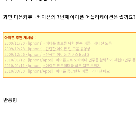
과연 다음커뮤니케이션의 7번째 아이폰 어플리케이션은 뭘까요?
아이폰 추천 게시물 :
2009/11/30 - [iphone] - 아이폰 초보를 위한 필수 어플리케이션 모음
2009/12/28 - [iphone] - 간단한 아이폰 팁 모음 동영상
2009/12/06 - [iphone] - 유용한 아이폰 케이스 Best 3
2010/01/12 - [iphone/apps] - 아이폰으로 오카리나 연주를 완벽하게 재현! (연주 동
2010/01/11 - [iphone] - 아이폰 인크레더블 쉴드 셀프 부착기
2010/03/30 - [iphone/Apps] - 아이폰 증강현실 어플리케이션 비교
* 이 포스트는
blog
korea
[
블코채널 :
아이폰 / 아이팟터치 추천 어플리케이션 모음]
에 링크 되어있습니다.
반응형