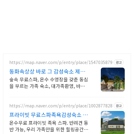
https://map.naver.com/p/entry/place/1547035879
광고
동화속상상 바로 그 감성숙소 제주
서쪽 오설록근처 완벽독채
숲속 무료스파, 온수 수영장을 갖춘 동심
을 부르는 가족 숙소, 대가족환영, 바베
큐 아이들과 어른 모두 좋아하는 따뜻한
수영장과 스파, 아기용품 풀 세트 제공,
청결
https://map.naver.com/p/entry/place/1002877828
광고
프라이빗 무료스파족욕감성숙소 제
주 돌담감성, 반려견 환영
온수무료 프라이빗 족욕 스파. 반려견 동
반 가능, 우리 가족만을 위한 힐링공간.