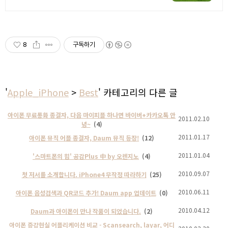
제주 이주 10년차 부부가 직접 짓고 꾸
민 정성 가득 감성 스테이, 야외 바베큐
8
구독하기
'
Apple_iPhone
>
Best
' 카테고리의 다른 글
아이폰 무료통화 종결자, 다음 마이피플 하나면 바이버+카카오톡 안
2011.02.10
녕~
(4)
2011.01.17
아이폰 뮤직 어플 종결자, Daum 뮤직 등장!
(12)
2011.01.04
'스마트폰의 힘' 공감Plus 中 by 오렌지노
(4)
2010.09.07
첫 저서를 소개합니다. iPhone4 무작정 따라하기
(25)
2010.06.11
아이폰 음성검색과 QR코드 추가! Daum app 업데이트
(0)
2010.04.12
Daum과 아이폰이 만나 작품이 되었습니다.
(2)
아이폰 증강현실 어플리케이션 비교 - Scansearch, layar, 어디