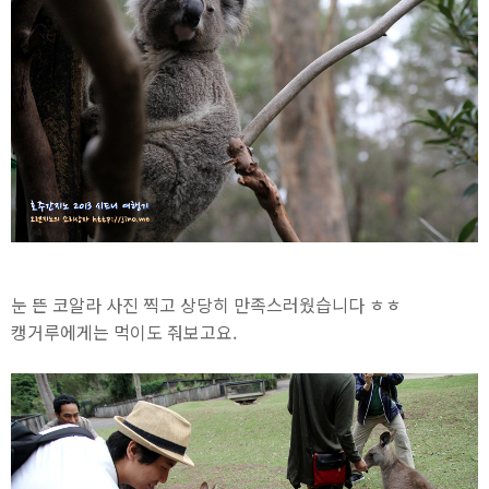
눈 뜬 코알라 사진 찍고 상당히 만족스러웠습니다 ㅎㅎ
캥거루에게는 먹이도 줘보고요.