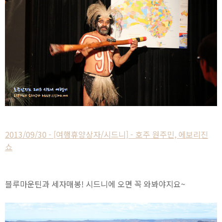
2013/09/30 - [여행휴양상자/시드니] - 호주 원주민, 에보리진
쇼
블루마운틴과 세자매봉! 시드니에 오면 꼭 와봐야지요~