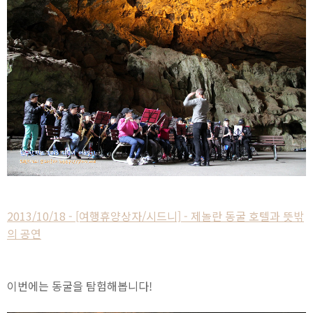
2013/10/18 - [여행휴양상자/시드니] - 제놀란 동굴 호텔과 뜻밖
의 공연
이번에는 동굴을 탐험해봅니다!