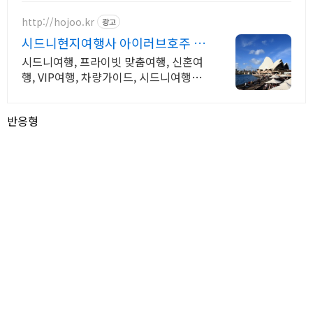
http://hojoo.kr
광고
시드니현지여행사 아이러브호주 시
드니여행 고객맞춤여행 전문
시드니여행, 프라이빗 맞춤여행, 신혼여
행, VIP여행, 차량가이드, 시드니여행전
문
반응형