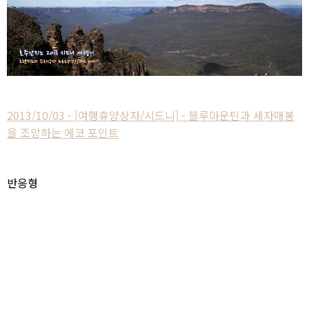
2013/10/03 - [여행휴양상자/시드니] - 블루마운틴과 세자매봉
을 조망하는 에코 포인트
반응형