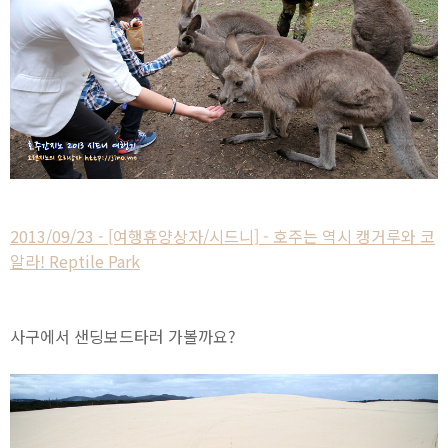
2013/09/23 - [여행휴양상자/시드니] - 호주는 역시 캥거루와 코
알라! Reptile Park
사구에서 샌딩보드타러 가볼까요?