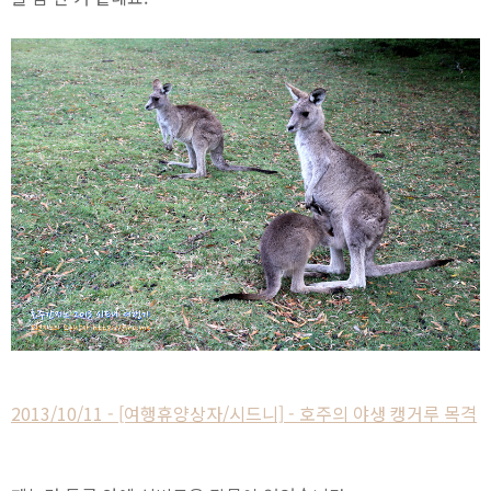
2013/10/11 - [여행휴양상자/시드니] - 호주의 야생 캥거루 목격