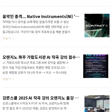
핵심은 DeepMind Lyria 3 기반 30초 음악 생성입니다.
텍스트, 이미지(일부 안내에서는 영상까지)를 입력하면
즉시 음악을 만들어주는 구조입니다.AI 작곡 강사 오렌
음악인 충격... Native Instruments(NI) ‘예비 파산 절차’ 돌입
지노의 시선으로특징, 장점, 한계, 실제 활용 가능성까지
정리해보겠습니다. 제미나이 뮤직 핵심 특징✔ 30초 트
저처럼 미디 음악을 오래 했던 분들이라면 모를 수 없는
랙 생성 중심 구조 현재 기준으로 생성 길이는 30초입니
회사인 Native Instruments(NI)에 대한 안타까운 소식을
다.짧은 길이로 빠르게 아이디어를 음악으로 바꾸는 콘
들고왔습니다. 가상악기로 음악 프로듀싱을 해본 분들이
셉트입니다. 즉, 완곡 제작 도구라기보다“아이디어 스케
라면 다들 안타까워 하실 것 같습니다. Native
더보기
치용”에 가까운 방향입니다..
Instruments, ‘예비 파산 절차’ 돌입최근 음악 기술 업계
에서 적지 않은 파장이 일고 있습니다.독일을 대표하는
음악 소프트웨어 기업인 Native Instruments가‘예비 파
오렌지노 파주 가람도서관 AI 작곡 강의 접수 시작!
산(preliminary insolvency)’ 절차에 들어갔다는 소식이
전해졌기 때문입니다.Komplete, Kontakt, Massive,
🎶 가람도서관 청소년 프로그램 AI와 음악을 결합해 나
Maschine 등으로 잘 알려진 Native Instruments는전자
만의 곡을 직접 만들어보는 특별한 체험 강의입니다. 단
음악, 영화음악, 게임 사운드 분야에서 사실상 표준에 가
순한 체험형 강좌가 아니라 작곡 → 믹싱 → 마스터링
까운 존재였습니다.그만큼 ..
→ 음원 공개까지, 음악 제작의 전 과정을 경험할 수 있
더보기
는 커리큘럼이 준비되어 있습니다. ▸ 강사 소개강사인
저 오렌지노는『오늘부터 프로듀서! 아이패드로 나만의
음악 만들기 with 개러지밴드』 저자아이패드 음악 강
강콘스쿨 2025 AI 작곡 강의 오렌지노 출강 후기
의 15년, AI 작곡 강의 3년차세종과학예술영재학교, 덕
성여대, 한양대 등 다수 기관에서 특강 진행 아이패드와
강콘스쿨에서 시작된 K-POP AI 작곡, 오렌지노와 함께
AI 음악 교육의 전문 강사로, 청소년 눈높이에 맞춰 쉽고
한 첫 출강 후기 2025년 여름, 강원도 춘천에서 또 하나