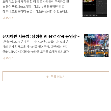
일(월) ~ 7월 8일(화)요일 / 시간: 매주 월·화 오후 2시 ~
요즘 AI로 영상 제작을 할 때 많은 사람들이 주목하고 있
5시장소: 강원콘텐츠코리아랩 👨‍🏫 강사 오렌지노이름:
는 툴이 바로 Sora AI입니다.Sora를 활용하면 짧은 문
오렌지노(본명 이진호)소속: 다빈치조이 대표경력:아이
장 하나로도 퀄리티 높은 비디오를 생성할 수 있는데요,
패드 음악 강의 15년생성형 AI 작곡 강의 2년세..
여기서 중요한 것이 바로 “프리셋(Preset)” 선택입니다.
더보기
Archival, Film Noir, Cardboard & Papercraft,
Whimsical Stop Motion, Balloon World, OpenAI
Superbowl Commercial, Cartoonify, Pixel Art 같
뮤지아원 사용법: 생성형 AI 음악 작곡 동영상 강의 1~5 #오렌지노
은 프롬프트를 입력해도, 어떤 프리셋을 고르느냐에 따
라 영상의 스타일과 분위기가 완전히 달라집니다.오늘
안녕하세요, AI 음악 작곡 강사 오렌지노입니다. AI와 음
은 Sora AI에 준비된 주요 프리셋들, 그리고 각각의 특
악의 만남은 새로운 가능성을 열어주며, 이번에는 뮤지아
징을 깔끔하게 정리해드리겠습니다. 그 전에 먼저 제가
원(MUSIA ONE)이라는 놀라운 도구를 소개해 드리고자
프리셋을 사용하지 않고..
합니다. 그동안 제 강의에서는 ChatGPT와 아이패드의
더보기
GarageBand 앱을 활용해 AI 기반 음악을 제작해왔습니
다. 이 방법은 제 저서 ‘오늘부터 프로듀서! 아이패드로
나만의 음악 만들기 with 개러지밴드’에서도 자세히 다
루었습니다. 하지만 최근 뮤지아원을 사용하면서, 더욱
목록 더보기
효율적이고 직관적인 작곡 프로세스를 발견했습니다. 뮤
지아원은 웹 브라우저 기반의 생성형 AI 음악 작곡 도구
로, 어디서나 접속해 쉽고 빠르게 음악을 창조할 수 있는
환경을 제공합니다. 뮤지아원 특징뮤지아원은 유료 서비
스지만, 무료 계정으로도 다양한 기능을..