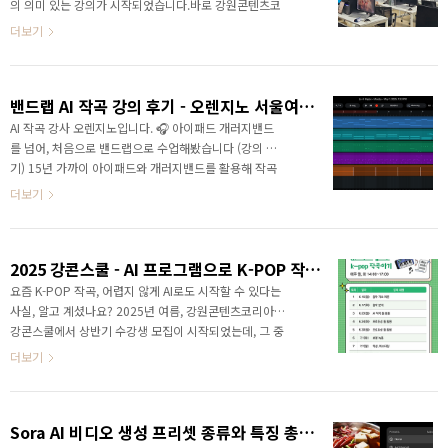
재미있게 음악 제작을 지도합니다. 📅 강의 일정 및 내용
의 의미 있는 강의가 시작되었습니다.바로 강원콘텐츠코
일시: 10월 18일 ~ 11월 1일 (매주 토요일
리아랩 강콘스쿨의 창작형 프로그램,‘AI 프로그램으로 K-
더보기
14:30~17:30, 총 3회 / 3회 모두 필참..
POP 작곡하기’ 강좌인데요.이번 교육의 강사로는 저, AI
작곡 강사 오렌지노가 함께했습니다. 오랜 시간 아이패드
개러지밴드(GarageBand)를 활용한 음악 강의를 해왔
밴드랩 AI 작곡 강의 후기 - 오렌지노 서울여고 특강
지만,이번 강좌는 한 단계 더 나아가 생성형 AI 시대에 맞
춘 작곡 방법론을 담았습니다.chatGPT, BandLab, 그
AI 작곡 강사 오렌지노입니다. 🎧 아이패드 개러지밴드
리고 suno.ai까지, 요즘 AI 작곡에 관심 있으셨던 분들에
를 넘어, 처음으로 밴드랩으로 수업해봤습니다 (강의 후
겐 정말 반가운 이름들이죠! 1회차 - 음악 기초와 AI 작곡
기) 15년 가까이 아이패드와 개러지밴드를 활용해 작곡
의 첫걸음 첫 수업에서는 음악의 가장 기본이 되는리듬,
수업을 해왔지만,이번 수업은 조금 달랐습니다.처음으
더보기
스케일, 멜..
로 밴드랩(BandLab)이라는 클라우드 기반 DAW(디지
털 오디오 워크스테이션)를 활용해 작곡 수업을 진행했
기 때문입니다. 아이패드만 사용이 가능한
2025 강콘스쿨 - AI 프로그램으로 K-POP 작곡하기 강의 소개 | 강사 오렌지노]
GarageBand와 달리 밴드랩은 모든 태블릿 PC와 웹으
로 활용이 가능하거든요.그동안 아이패드가 없는 기관
요즘 K-POP 작곡, 어렵지 않게 AI로도 시작할 수 있다는
에서 강의요청이 왔을 때 거절할 수밖에 없었는데, 이제
사실, 알고 계셨나요? 2025년 여름, 강원콘텐츠코리아랩
밴드랩으로 강좌를 진행할 수 있게 되었습니다. 결론부
강콘스쿨에서 상반기 수강생 모집이 시작되었는데, 그 중
터 말하자면, 학생들의 반응은 기대 이상이었습니다.“이
에서도 K-POP과 AI를 결합한 실전형 작곡 교육이 시작
더보기
거 집에 가서도 바로 이어서 만들 수 있어요?”“노트북
됩니다.저 오렌지노가 직접 강의하는“AI 프로그램으로
없어도 된다는 게 진..
K-POP 작곡하기” 강좌의 수강생을 지금 모집 중이에요.
📍 신청 정보 안내접수 시작: 2025년 5월 13일(월) 접수
Sora AI 비디오 생성 프리셋 종류와 특징 총정리!
마감: 2025년 6월 13일(금) 교육 기간: 2025년 6월 16