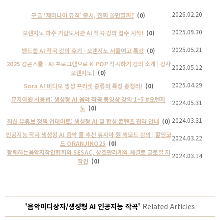
2026.02.20
구글 ‘제미나이 뮤직’ 출시, 진짜 쓸만할까?
(0)
2025.09.30
오렌지노 파주 가람도서관 AI 작곡 강의 접수 시작!
(0)
2025.05.21
밴드랩 AI 작곡 강의 후기 - 오렌지노 서울여고 특강
(0)
2025 강콘스쿨 - AI 프로그램으로 K-POP 작곡하기 강의 소개 | 강사
2025.05.12
오렌지노]
(0)
2025.04.29
Sora AI 비디오 생성 프리셋 종류와 특징 총정리!
(0)
뮤지아원 사용법: 생성형 AI 음악 작곡 동영상 강의 1~5 #오렌지
2024.05.31
노
(0)
2024.03.31
최신 유튜브 정책 업데이트: 생성형 AI 및 합성 콘텐츠 관리 안내
(0)
인공지능 작곡 생성형 AI 음악 툴 추천 뮤지아 원 퀵모드 강의 | 할인코
2024.03.22
드 ORANJINO25
(0)
함께하는음악저작인협회와 SESAC, 상호관리계약 체결로 글로벌 저
2024.03.14
작권
(0)
'음악미디상자/생성형 AI 인공지능 작곡'
Related Articles