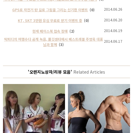
2014.06.26
GPS로 자전거 탄 길로 그림을 그리는 신기한 이벤트
(0)
2014.06.20
KT, SKT 3만원 유심 무료로 받기 이벤트 중
(0)
2014.06.19
현재 페이스북 접속 장애
(2)
탁피디의 여행수다 공개 녹음, 쫄깃센타에서 베스트래블 주영욱 대표
2014.06.17
님과 함께
(3)
'오렌지노상자/리뷰 모음'
Related Articles