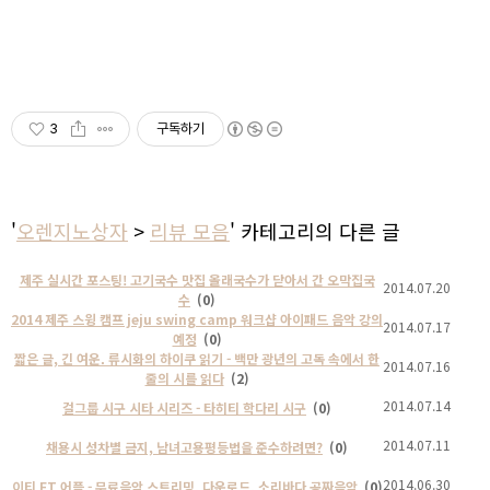
3
구독하기
'
오렌지노상자
>
리뷰 모음
' 카테고리의 다른 글
제주 실시간 포스팅! 고기국수 맛집 올래국수가 닫아서 간 오막집국
2014.07.20
수
(0)
2014 제주 스윙 캠프 jeju swing camp 워크샵 아이패드 음악 강의
2014.07.17
예정
(0)
짧은 글, 긴 여운. 류시화의 하이쿠 읽기 - 백만 광년의 고독 속에서 한
2014.07.16
줄의 시를 읽다
(2)
2014.07.14
걸그룹 시구 시타 시리즈 - 타히티 학다리 시구
(0)
2014.07.11
채용시 성차별 금지, 남녀고용평등법을 준수하려면?
(0)
2014.06.30
이티 ET 어플 - 무료음악 스트리밍, 다운로드. 소리바다 공짜음악
(0)