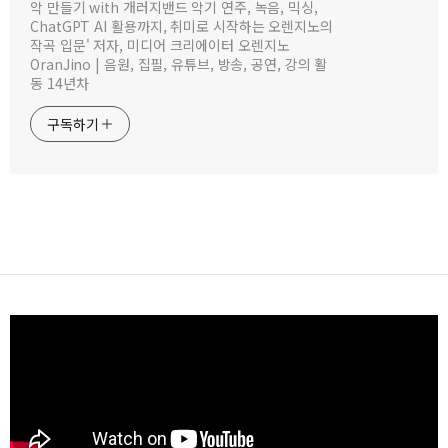
악 만들기 with 개러지밴드 악기 연주, 녹음, 믹싱,
ChatGPT AI 활용까지, 취미로 시작하는 오렌지노의
작곡 입문' 저자, 미디어 크리에이터 오렌지노
OranJino | 음원, 집필, 유튜브, 방송, 공연, 강의 활
동 14년차
구독하기