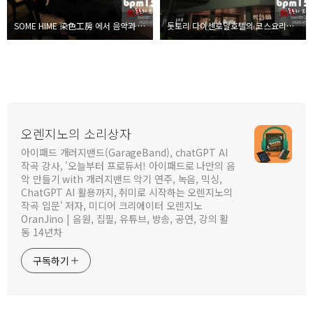
SOME HIME 染色工房 에서 음악과 함께한 둘쨋 밤 - bpm156 일본 음악여행 #19
돗토리 다이센로얄호텔의 코스요리와 온천을 즐기다 - bpm156 일본 음악여행 #18
오렌지노의 소리상자
아이패드 개러지밴드(GarageBand), chatGPT AI
작곡 강사, '오늘부터 프로듀서! 아이패드로 나만의 음
악 만들기 with 개러지밴드 악기 연주, 녹음, 믹싱,
ChatGPT AI 활용까지, 취미로 시작하는 오렌지노의
작곡 입문' 저자, 미디어 크리에이터 오렌지노
OranJino | 음원, 집필, 유튜브, 방송, 공연, 강의 활
동 14년차
구독하기