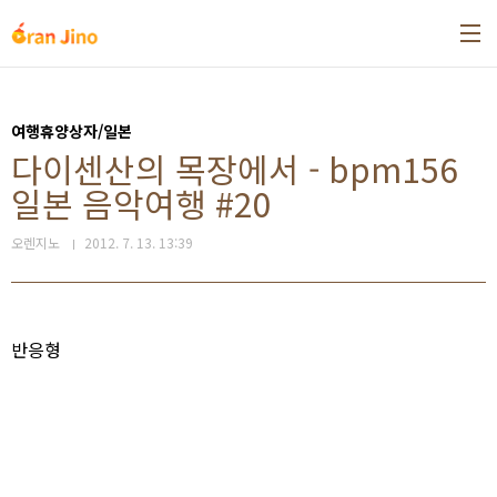
본문 바로가기
여행휴양상자/일본
다이센산의 목장에서 - bpm156
일본 음악여행 #20
오렌지노
2012. 7. 13. 13:39
반응형