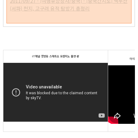
2011/09/27 - [여행휴양상자/중국] - [중국간지노] 백두산
(서파) 천지, 고구려 유적 탐방기 총정리
bpm156 돗토리 음악 여행기 여행간지노 요나고공항 돗토리여
행 일본여행 사진
IT채널 생방송 스마트쇼 오렌지노 출연 분
아이패