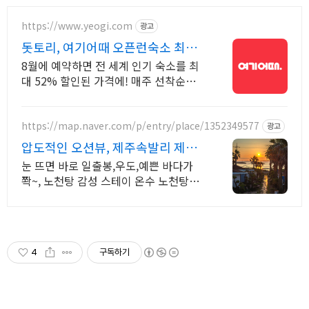
https://www.yeogi.com
광고
돗토리, 여기어때 오픈런숙소 최대
81% 할인
8월에 예약하면 전 세계 인기 숙소를 최
대 52% 할인된 가격에! 매주 선착순
30% 오픈런 할인까지, 지금 최저가로
숙소 예약하기
https://map.naver.com/p/entry/place/1352349577
광고
압도적인 오션뷰, 제주속발리 제주
속 발리, 오션뷰끝판왕
눈 뜨면 바로 일출봉,우도,예쁜 바다가
쫙~, 노천탕 감성 스테이 온수 노천탕에
서 별빛과 와인 한 잔, 루프탑에서 즐기
는 파노라마뷰, 침대일출뷰
4
구독하기