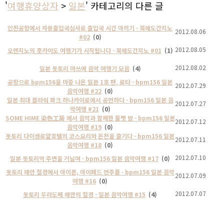
'
여행휴양상자
>
일본
' 카테고리의 다른 글
인천공항에서 자동출입국심사로 출입국 시간 아끼기 - 북해도간지노
2012.08.06
#02
(0)
2012.08.05
오렌지노의 훗카이도 여행기가 시작됩니다 - 북해도간지노 #01
(1)
2012.08.02
일본 돗토리 마쓰에 음악 여행기 모음
(4)
공항으로 bpm156을 마중 나온 일본 1호 팬, 료타 - bpm156 일본
2012.07.29
음악여행 #22
(0)
일본 최대 플라워 파크 하나카이로에서 공연하다 - bpm156 일본 음
2012.07.27
악여행 #21
(0)
SOME HIME 染色工房 에서 음악과 함께한 둘쨋 밤 - bpm156 일본
2012.07.12
음악여행 #19
(0)
돗토리 다이센로얄호텔의 코스요리와 온천을 즐기다 - bpm156 일본
2012.07.11
음악여행 #18
(0)
2012.07.10
일본 돗토리역 주변을 거닐며 - bpm156 일본 음악여행 #17
(0)
돗토리 해안 절경에서 아이폰, 아이패드 연주를 - bpm156 일본 음악
2012.07.09
여행 #16
(0)
2012.07.07
돗토리 우라도메 해안의 절경 - 일본 음악여행 #15
(4)