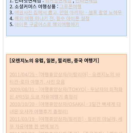
1. 인터넷면세점 :
워커힐면세점
,
신라면세점
2. 소셜커머스 여행상품 :
그루폰
여행
3.
여권사진 집에서 뽑고, 만원 아끼자! - 셀프 촬영 노하우
4.
해외 여행 떠나기 전, 필수 아이폰 설정
5.
아이폰 구글어스로 해외여행하기
bpm156 돗토리 음악 여행기 여행간지노 요나고공항 돗토리
여행 일본여행 사진
[오렌지노의 유럽, 일본, 필리핀, 중국 여행기]
2011/04/25 - [여행휴양상자/이탈리아] - 오렌지노의 바
티칸-로마 여행기, 사진 모음
2009/08/31 - [여행휴양상자/TOKYO] - 두남자의 최적화
된 4박5일 도쿄 자유여행기 총정리
2010/10/20 - [여행휴양상자/OSAKA] - 3일간 빡세게 다
녀온 오사카 여행후기 총정리!
2011/03/19 - [여행휴양상자/필리핀] - 필리핀 마닐라, 세
부 자유여행 한 번에 보기