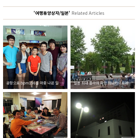
'여행휴양상자/일본'
Related Articles
공항으로 bpm156을 마중 나온 일본 1호 팬, 료타 - bpm156 일본 음악여행 #22
일본 최대 플라워 파크 하나카이로에서 공연하다 - bpm156 일본 음악여행 #21