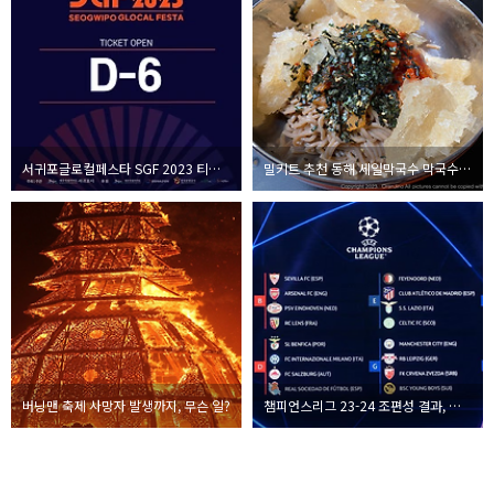
서귀포글로컬페스타 SGF 2023 티켓 오픈 임박
밀키트 추천 동해 세일막국수 막국수, 수육 세트
버닝맨 축제 사망자 발생까지, 무슨 일?
챔피언스리그 23-24 조편성 결과, 관전 포인트