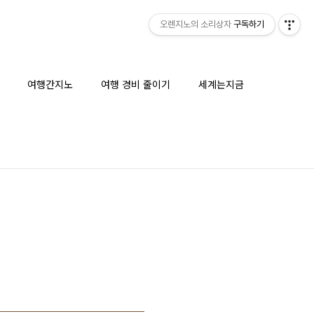
오렌지노의 소리상자
구독하기
여행간지노
여행 경비 줄이기
세계는지금