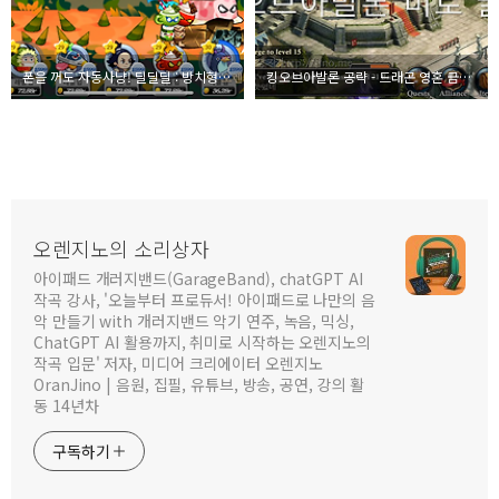
폰을 꺼도 자동사냥! 딜딜딜 : 방치형 RPG 게임 리뷰 및 공략
킹오브아발론 공략 - 드래곤 영혼 금지된 미로 보스 위치 예상하기
오렌지노의 소리상자
아이패드 개러지밴드(GarageBand), chatGPT AI
작곡 강사, '오늘부터 프로듀서! 아이패드로 나만의 음
악 만들기 with 개러지밴드 악기 연주, 녹음, 믹싱,
ChatGPT AI 활용까지, 취미로 시작하는 오렌지노의
작곡 입문' 저자, 미디어 크리에이터 오렌지노
OranJino | 음원, 집필, 유튜브, 방송, 공연, 강의 활
동 14년차
구독하기