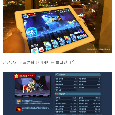
딜딜딜의 글로벌화!! (마케터분 보고있나?)