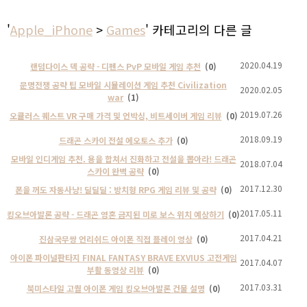
'
Apple_iPhone
>
Games
' 카테고리의 다른 글
2020.04.19
랜덤다이스 덱 공략 - 디펜스 PvP 모바일 게임 추천
(0)
문명전쟁 공략 팁 모바일 시뮬레이션 게임 추천 Civilization
2020.02.05
war
(1)
2019.07.26
오큘러스 퀘스트 VR 구매 가격 및 언박싱, 비트세이버 게임 리뷰
(0)
2018.09.19
드래곤 스카이 전설 에오토스 추가
(0)
모바일 인디게임 추천. 용을 합쳐서 진화하고 전설을 뽑아라! 드래곤
2018.07.04
스카이 완벽 공략
(0)
2017.12.30
폰을 꺼도 자동사냥! 딜딜딜 : 방치형 RPG 게임 리뷰 및 공략
(0)
2017.05.11
킹오브아발론 공략 - 드래곤 영혼 금지된 미로 보스 위치 예상하기
(0)
2017.04.21
진삼국무쌍 언리쉬드 아이폰 직접 플레이 영상
(0)
아이폰 파이널판타지 FINAL FANTASY BRAVE EXVIUS 고전게임
2017.04.07
부활 동영상 리뷰
(0)
2017.03.31
북미스타일 고퀄 아이폰 게임 킹오브아발론 건물 설명
(0)