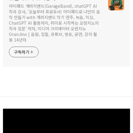
아이패드 개러지밴드(GarageBand), chatGPT AI
작곡 강사, '오늘부터 프로듀서! 아이패드로 나만의 음
악 만들기 with 개러지밴드 악기 연주, 녹음, 믹싱,
ChatGPT AI 활용까지, 취미로 시작하는 오렌지노의
작곡 입문' 저자, 미디어 크리에이터 오렌지노
OranJino | 음원, 집필, 유튜브, 방송, 공연, 강의 활
동 14년차
구독하기