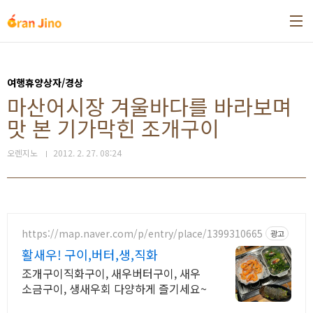
본문 바로가기
여행휴양상자/경상
마산어시장 겨울바다를 바라보며
맛 본 기가막힌 조개구이
오렌지노
2012. 2. 27. 08:24
https://map.naver.com/p/entry/place/1399310665
광고
활새우! 구이,버터,생,직화
조개구이직화구이, 새우버터구이, 새우
소금구이, 생새우회 다양하게 즐기세요~