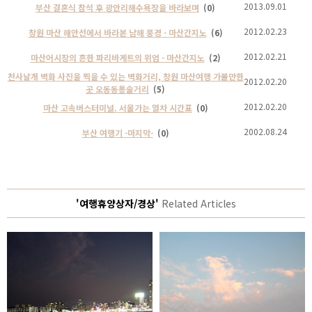
2013.09.01
부산 결혼식 참석 후 광안리해수욕장을 바라보며
(0)
2012.02.23
창원 마산 해안선에서 바라본 남해 풍경 - 마산간지노
(6)
2012.02.21
마산어시장의 흔한 파리바게트의 위엄 - 마산간지노
(2)
천사날개 벽화 사진을 찍을 수 있는 벽화거리, 창원 마산여행 가볼만한
2012.02.20
곳 오동동통술거리
(5)
2012.02.20
마산 고속버스터미널. 서울가는 열차 시간표
(0)
2002.08.24
부산 여행기 -마지막-
(0)
'여행휴양상자/경상'
Related Articles