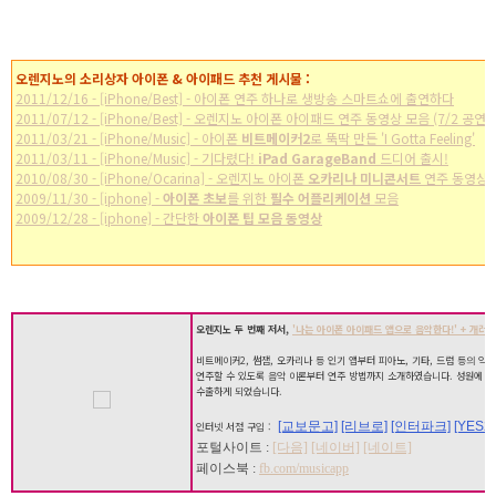
오렌지노의 소리상자 아이폰 & 아이패드 추천 게시물 :
2011/12/16 - [iPhone/Best] - 아이폰 연주 하나로 생방송 스마트쇼에 출연하다
2011/07/12 - [iPhone/Best] - 오렌지노 아이폰 아이패드 연주 동영상 모음 (7/2 공연)
2011/03/21 - [iPhone/Music] - 아이폰
비트메이커2
로 뚝딱 만든 'I Gotta Feeling'
2011/03/11 - [iPhone/Music] - 기다렸다!
iPad GarageBand
드디어 출시!
2010/08/30 - [iPhone/Ocarina] - 오렌지노 아이폰
오카리나 미니콘서트
연주 동영상
2009/11/30 - [iphone] -
아이폰 초보
를 위한
필수 어플리케이션
모음
2009/12/28 - [iphone] - 간단한
아이폰 팁 모음 동영상
오렌지노 두 번째 저서,
'나는 아이폰 아이패드 앱으로 음악한다!' + 개러지
비트메이커2, 썸잼, 오카리나 등 인기 앱부터 피아노, 기타, 드럼 등의 악
연주할 수 있도록 음악 이론부터 연주 방법까지 소개하였습니다. 성원에 힘
수출하게 되었습니다.
[교보문고]
[리브로]
[인터파크]
[YES24
인터넷 서점 구입 :
포털사이트 :
[다음]
[네이버]
[네이트]
페이스북 :
fb.com/musicapp