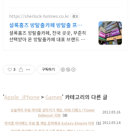
인체공학적 디자인 제품을 선택하세요.
https://sherlock-holmes.co.kr
광고
셜록홈즈 방탈출카페 방탈출 프랜
차이즈 절대 강자
셜록홈즈 방탈출카페, 전국 곳곳, 꾸준히
선택받아 온 방탈출카페 대표 브랜드 국
내 최다 방탈출카페 셜록홈즈 ! 후불제
타임어택 시스템 본격 도입 !
3
구독하기
'
Apple_iPhone
>
Games
' 카테고리의 다른 글
오늘까지 무료 아이폰 성지키기 게임, 타워 디펜스 (Tower
2012.05.16
Defense) 리뷰
(0)
2012.05.14
아이폰 아이패드 무료 웹 게임 은하제국 Galaxy Empire 리뷰
(1)
아이폰 아이패드로 회사 로고를 맞추는 게임 Logos Quiz