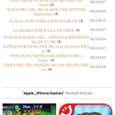
2012.05.07
Game
(2)
아이폰 아이패드 디펜스 게임으로 공주를 구하라! 마이티히어로
2012.04.24
MightyHero
(0)
2012.04.13
안드로이드, 아이폰, 아이패드 소셜게임 타이니팜 리뷰
(4)
2012.03.07
인기 급상승중인 아이폰 젠가 잠시 무료 이벤트중
(0)
아이폰으로 즐기는 삼국지 디펜스, 그래픽과 위트는 별로지만 중독성
2012.02.24
있는 성지키기 게임
(0)
간단하지만 머리를 써야하는 아이폰 게임, save the pencil 현재 무
2012.02.17
료
(0)
아이폰 안에 천사가 들어왔다? 요즘 소셜게임 아이엔젤 (i-
2012.02.05
Angel)
(0)
간만에 아이패드 디펜스 게임에 중독! AW2 아예 시작을 하지 마세요
2012.01.18
ㅠㅠ
(0)
'Apple_iPhone/Games'
Related Articles