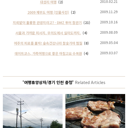
2010.02.21
대성리 여행
(2)
2009.11.29
2009 제부도 여행 (인물사진)
(2)
2009.10.16
지뢰밭이 훌륭한 관광지라고? - DMZ 투어 참관기
(21)
2009.08.09
서울과 가까운 피서지. 무의도에서 실미도까지.
(4)
2009.05.04
여주의 피로를 풀자! 숲속건강나라 참숯가마 찜질
(8)
2009.03.07
데이트코스, 가족여행으로 좋은 아침고요 수목원
(4)
'여행휴양상자/경기 인천 충청'
Related Articles