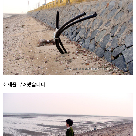
허세좀 부려봤습니다.