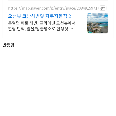
인테리어, 노래방, 대형스크린, 넓은잔디
정원
https://map.naver.com/p/entry/place/2084915971
광고
오션뷰 코난해변앞 자쿠지돌집 2인
~10인 대가족/단체예약
문열면 바로 해변! 프라이빗 오션뷰에서
힐링 만끽, 일몰/일출명소로 인생샷 필
수. 제주 감성 예쁘다고 소문난 힐링스테
이, 바배큐불멍, 스파족욕, 제주바다보러
반응형
오세요