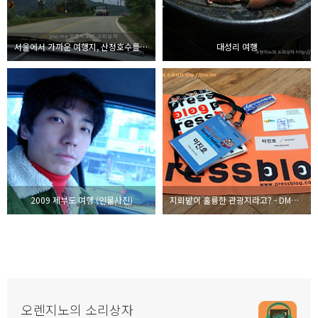
서울에서 가까운 여행지, 산정호수를 품다
대성리 여행
2009 제부도 여행 (인물사진)
지뢰밭이 훌륭한 관광지라고? - DMZ 투어 참관기
오렌지노의 소리상자