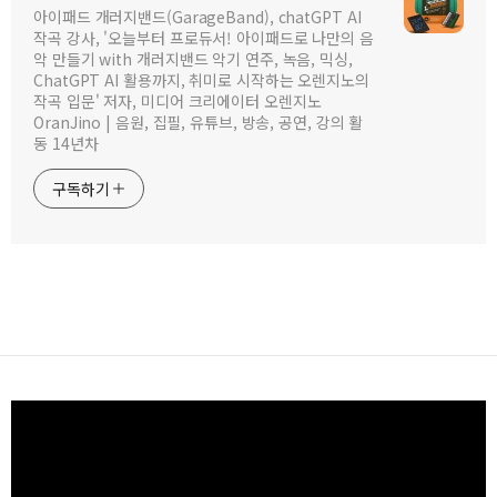
아이패드 개러지밴드(GarageBand), chatGPT AI
작곡 강사, '오늘부터 프로듀서! 아이패드로 나만의 음
악 만들기 with 개러지밴드 악기 연주, 녹음, 믹싱,
ChatGPT AI 활용까지, 취미로 시작하는 오렌지노의
작곡 입문' 저자, 미디어 크리에이터 오렌지노
OranJino | 음원, 집필, 유튜브, 방송, 공연, 강의 활
동 14년차
구독하기