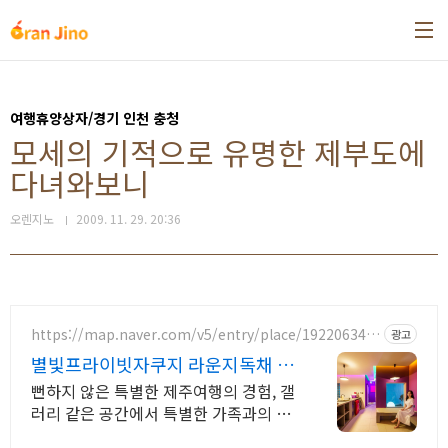
본문 바로가기
여행휴양상자/경기 인천 충청
모세의 기적으로 유명한 제부도에
다녀와보니
오렌지노
2009. 11. 29. 20:36
https://map.naver.com/v5/entry/place/192206349
광고
8
별빛프라이빗자쿠지 라운지독채 사
진보다 더좋아요. 찐 리뷰
뻔하지 않은 특별한 제주여행의 경험, 갤
러리 같은 공간에서 특별한 가족과의 휴
식 하늘보며 노천 자쿠지스파, 프리미엄