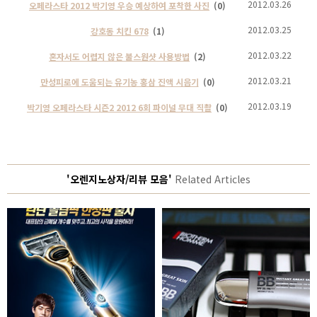
2012.03.26
오페라스타 2012 박기영 우승 예상하여 포착한 사진
(0)
2012.03.25
강호동 치킨 678
(1)
2012.03.22
혼자서도 어렵지 않은 불스원샷 사용방법
(2)
2012.03.21
만성피로에 도움되는 유기농 홍삼 진액 시음기
(0)
2012.03.19
박기영 오페라스타 시즌2 2012 6회 파이널 무대 직촬
(0)
'오렌지노상자/리뷰 모음'
Related Articles