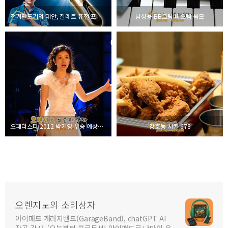
전기면도기의 대안, 질레트 퓨전 프로글라이드 면도기
남성용 BB크림 비오템 옴므
오페라스타 2012 박기영 우승 예상하여 포착한 사진
강호동 치킨 678
오렌지노의 소리상자
아이패드 개러지밴드(GarageBand), chatGPT AI