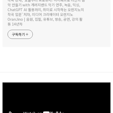
작곡 강사, '오늘부터 프로듀서! 아이패드로 나만의 음
악 만들기 with 개러지밴드 악기 연주, 녹음, 믹싱,
ChatGPT AI 활용까지, 취미로 시작하는 오렌지노의
작곡 입문' 저자, 미디어 크리에이터 오렌지노
OranJino | 음원, 집필, 유튜브, 방송, 공연, 강의 활
동 14년차
구독하기