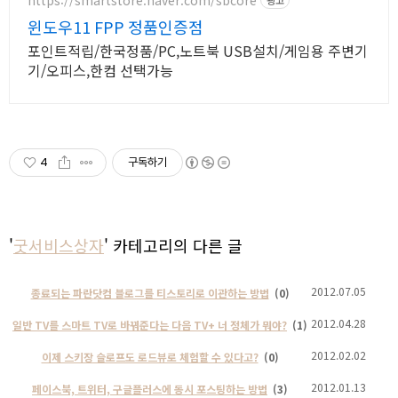
윈도우11 FPP 정품인증점
포인트적립/한국정품/PC,노트북 USB설치/게임용 주변기
기/오피스,한컴 선택가능
4
구독하기
'
굿서비스상자
' 카테고리의 다른 글
2012.07.05
종료되는 파란닷컴 블로그를 티스토리로 이관하는 방법
(0)
2012.04.28
일반 TV를 스마트 TV로 바꿔준다는 다음 TV+ 너 정체가 뭐야?
(1)
2012.02.02
이제 스키장 슬로프도 로드뷰로 체험할 수 있다고?
(0)
2012.01.13
페이스북, 트위터, 구글플러스에 동시 포스팅하는 방법
(3)