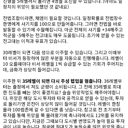
진형을 5레벨까지 올리면 4명을 포진할 수 있습니다. (아마도 일
정치의 위망이 필요했던 것 같네요)
전법조합이라면, 채염이 필요할 것입니다. 일정확률로 전법장수
한명에게 사기치를 100으로 만들어줍니다. 그러면 전법을 바로
발동할 수 있기에 수월해집니다. 아군 전체의 사기를 +34해주고
적군을 -5해주는 전고대도 매우 도움됩니다. 초기에 얻을 수 있는
전고대는 이적과 유표가 있습니다.
30레벨이 되면 다음 성으로 이주할 수 있습니다. 그리고 이때부
터 비서가 등장하여 많은 부분을 자동으로 진행해줍니다. 레벨이
10 오를때마다 비서 레벨을 1씩 승급할 수 있는 기회가 주어지는
데, 금화가 상당히 들어갑니다.
이주한 뒤
35레벨이 되면 다시 주성 렙업을 멈춥니다
. 36레벨부
터는 출정에서 져도 군령이 소비됩니다. 그 전에 35레벨로 최대
한 진도를 빼는 것이 좋겠지요? 슬슬 위망작업도 해주어야합니
다. 위망은 해당 도시 투자와 타국 공격으로 얻을 수 있는데, 투자
로 올리기엔 은전이 상당히 많이 들어갈 것입니다. 레벨이 한참
올라 100렙존에 갈 수 있다면 좀 낫습니다. 참고로 전 초기부터
투자를 통해 위망을 쭉 올려왔기에 촉나라에서도 12위를 유지하
고 있습니다만, 지금은 그때보다 도시별 번영도가 높아 필요 투자
금이 너무 높습니다. 적국에 적대도가 높을수록 많은 위망을 줍니