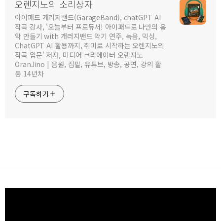
오렌지노의 소리상자
아이패드 개러지밴드(GarageBand), chatGPT AI
작곡 강사, '오늘부터 프로듀서! 아이패드로 나만의 음
악 만들기 with 개러지밴드 악기 연주, 녹음, 믹싱,
ChatGPT AI 활용까지, 취미로 시작하는 오렌지노의
작곡 입문' 저자, 미디어 크리에이터 오렌지노
OranJino | 음원, 집필, 유튜브, 방송, 공연, 강의 활
동 14년차
구독하기