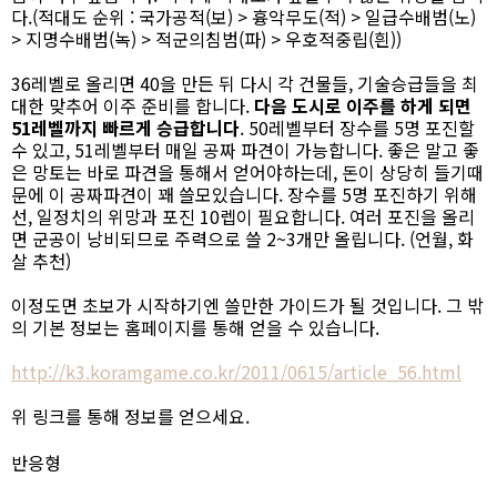
다.(적대도 순위 : 국가공적(보) > 흉악무도(적) > 일급수배범(노)
> 지명수배범(녹) > 적군의침범(파) > 우호적중립(흰))
36레벨로 올리면 40을 만든 뒤 다시 각 건물들, 기술승급들을 최
대한 맞추어 이주 준비를 합니다.
다음 도시로 이주를 하게 되면
51레벨까지 빠르게 승급합니다
. 50레벨부터 장수를 5명 포진할
수 있고, 51레벨부터 매일 공짜 파견이 가능합니다. 좋은 말고 좋
은 망토는 바로 파견을 통해서 얻어야하는데, 돈이 상당히 들기때
문에 이 공짜파견이 꽤 쓸모있습니다. 장수를 5명 포진하기 위해
선, 일정치의 위망과 포진 10렙이 필요합니다. 여러 포진을 올리
면 군공이 낭비되므로 주력으로 쓸 2~3개만 올립니다. (언월, 화
살 추천)
이정도면 초보가 시작하기엔 쓸만한 가이드가 될 것입니다. 그 밖
의 기본 정보는 홈페이지를 통해 얻을 수 있습니다.
http://k3.koramgame.co.kr/2011/0615/article_56.html
위 링크를 통해 정보를 얻으세요.
반응형