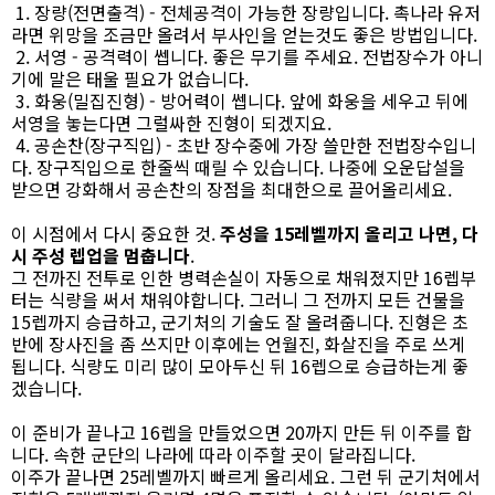
1. 장량(전면출격) - 전체공격이 가능한 장량입니다. 촉나라 유저
라면 위망을 조금만 올려서 부사인을 얻는것도 좋은 방법입니다.
2. 서영 - 공격력이 쎕니다. 좋은 무기를 주세요. 전법장수가 아니
기에 말은 태울 필요가 없습니다.
3. 화웅(밀집진형) - 방어력이 쎕니다. 앞에 화웅을 세우고 뒤에
서영을 놓는다면 그럴싸한 진형이 되겠지요.
4. 공손찬(장구직입) - 초반 장수중에 가장 쓸만한 전법장수입니
다. 장구직입으로 한줄씩 때릴 수 있습니다. 나중에 오운답설을
받으면 강화해서 공손찬의 장점을 최대한으로 끌어올리세요.
이 시점에서 다시 중요한 것.
주성을 15레벨까지 올리고 나면, 다
시 주성 렙업을 멈춥니다
.
그 전까진 전투로 인한 병력손실이 자동으로 채워졌지만 16렙부
터는 식량을 써서 채워야합니다. 그러니 그 전까지 모든 건물을
15렙까지 승급하고, 군기처의 기술도 잘 올려줍니다. 진형은 초
반에 장사진을 좀 쓰지만 이후에는 언월진, 화살진을 주로 쓰게
됩니다. 식량도 미리 많이 모아두신 뒤 16렙으로 승급하는게 좋
겠습니다.
이 준비가 끝나고 16렙을 만들었으면 20까지 만든 뒤 이주를 합
니다. 속한 군단의 나라에 따라 이주할 곳이 달라집니다.
이주가 끝나면 25레벨까지 빠르게 올리세요. 그런 뒤 군기처에서