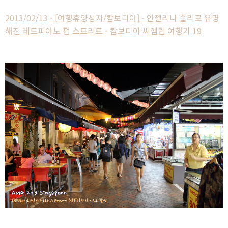
2013/02/13 - [여행휴양상자/캄보디아] - 안젤리나 졸리로 유명
해진 레드피아노 펍 스트리트 - 캄보디아 씨엠립 여행기 19