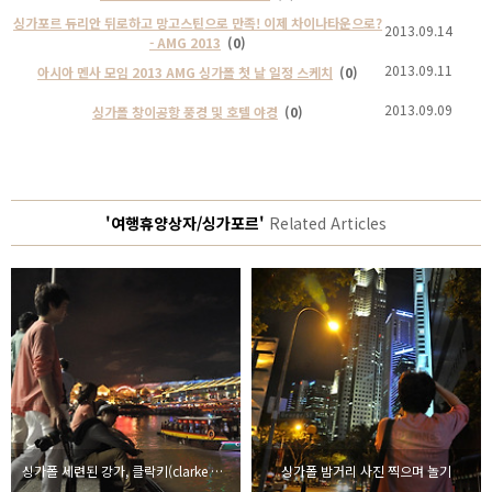
싱가포르 듀리안 뒤로하고 망고스틴으로 만족! 이제 차이나타운으로?
2013.09.14
- AMG 2013
(0)
2013.09.11
아시아 멘사 모임 2013 AMG 싱가폴 첫 날 일정 스케치
(0)
2013.09.09
싱가폴 창이공항 풍경 및 호텔 야경
(0)
'여행휴양상자/싱가포르'
Related Articles
싱가폴 세련된 강가, 클락키(clarke quay)
싱가폴 밤거리 사진 찍으며 놀기