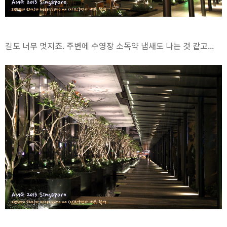
길도 너무 멋지죠. 주변에 수영장 소독약 냄새도 나는 것 같고...