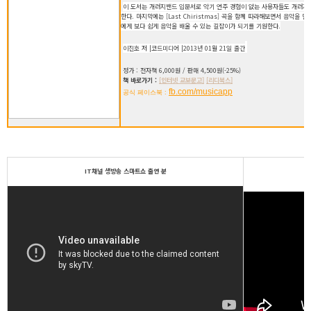
이 도서는 개러지밴드 입문서로 악기 연주 경험이 없는 사용자들도 개러지
한다. 마지막에는 [Last Chiristmas] 곡을 함께 따라해보면서 음악을
에게 보다 쉽게 음악을 배울 수 있는 길잡이가 되기를 기원한다.
이진호 저 |코드미디어 |2013년 01월 21일 출간
정가 : 전자책 6,000원 / 판매 4,500원(-25%)
책 바로가기 :
[인터넷 교보문고]
[리디북스]
fb.com/musicapp
공식 페이스북 :
IT채널 생방송 스마트쇼 출연 분