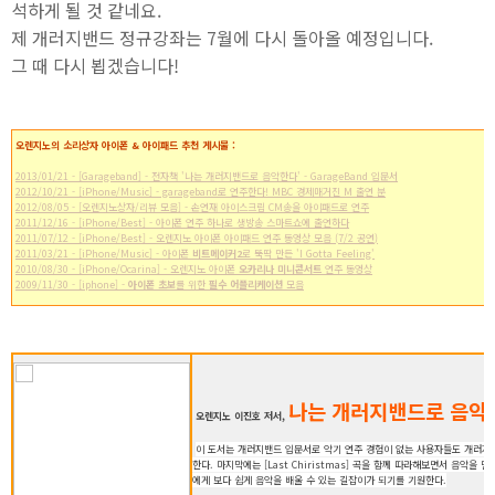
석하게 될 것 같네요.
제 개러지밴드 정규강좌는 7월에 다시 돌아올 예정입니다.
그 때 다시 뵙겠습니다!
오렌지노의 소리상자 아이폰 & 아이패드 추천 게시물 :
2013/01/21 - [Garageband] - 전자책 '나는 개러지밴드로 음악한다' - GarageBand 입문서
2012/10/21 - [iPhone/Music] - garageband로 연주한다! MBC 경제매거진 M 출연 분
2012/08/05 - [오렌지노상자/리뷰 모음] - 손연재 아이스크림 CM송을 아이패드로 연주
2011/12/16 - [iPhone/Best] - 아이폰 연주 하나로 생방송 스마트쇼에 출연하다
2011/07/12 - [iPhone/Best] - 오렌지노 아이폰 아이패드 연주 동영상 모음 (7/2 공연)
2011/03/21 - [iPhone/Music] - 아이폰
비트메이커2
로 뚝딱 만든 'I Gotta Feeling'
2010/08/30 - [iPhone/Ocarina] - 오렌지노 아이폰
오카리나 미니콘서트
연주 동영상
2009/11/30 - [iphone] -
아이폰 초보
를 위한
필수 어플리케이션
모음
나는 개러지밴드로 음악
오렌지노 이진호 저서,
이 도서는 개러지밴드 입문서로 악기 연주 경험이 없는 사용자들도 개러지
한다. 마지막에는 [Last Chiristmas] 곡을 함께 따라해보면서 음악을
에게 보다 쉽게 음악을 배울 수 있는 길잡이가 되기를 기원한다.