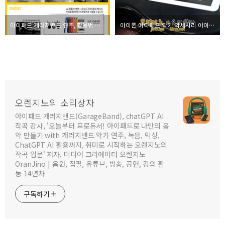
아이패드 개러지밴드 연주, 활용법 무료 세미나 들으러 오세요
아이폰 아이패드 악기 악세사리 아이온 올스타 기타
오렌지노의 소리상자
아이패드 개러지밴드(GarageBand), chatGPT AI
작곡 강사, '오늘부터 프로듀서! 아이패드로 나만의 음
악 만들기 with 개러지밴드 악기 연주, 녹음, 믹싱,
ChatGPT AI 활용까지, 취미로 시작하는 오렌지노의
작곡 입문' 저자, 미디어 크리에이터 오렌지노
OranJino | 음원, 집필, 유튜브, 방송, 공연, 강의 활
동 14년차
구독하기