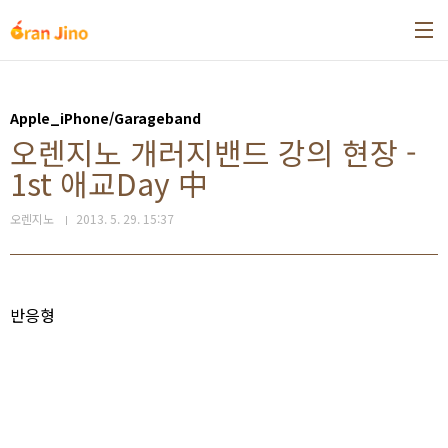
본문 바로가기
Apple_iPhone/Garageband
오렌지노 개러지밴드 강의 현장 -
1st 애교Day 中
오렌지노
2013. 5. 29. 15:37
반응형