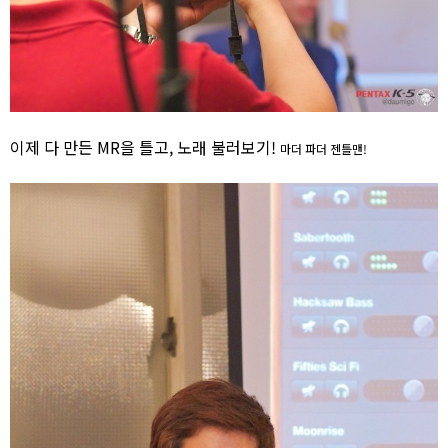
이제 다 만든 MR을 틀고, 노래 불러보기!
마더 파더 젠틀맨!