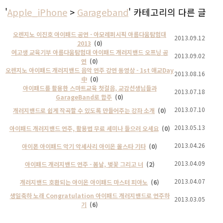
'
Apple_iPhone
>
Garageband
' 카테고리의 다른 글
오렌지노 이진호 아이패드 공연 - 아모레퍼시픽 아름다움탐험대
2013.09.12
2013
(0)
여고생 교육기부 아름다움탐험대 아이패드 개러지밴드 오프닝 공
2013.09.02
연
(0)
오렌지노 아이패드 개러지밴드 음악 연주 강연 동영상 - 1st 애교Day
2013.08.16
中
(0)
아이패드를 활용한 스마트교육 첫걸음, 교감선생님들과
2013.07.18
GarageBand로 합주
(0)
2013.07.10
개러지밴드로 쉽게 작곡할 수 있도록 만들어주는 강좌 소개
(0)
2013.05.13
아이패드 개러지밴드 연주, 활용법 무료 세미나 들으러 오세요
(0)
2013.04.26
아이폰 아이패드 악기 악세사리 아이온 올스타 기타
(0)
2013.04.09
아이패드 개러지밴드 연주 - 봄날, 벚꽃 그리고 너
(2)
2013.04.07
개러지밴드 호환되는 아이온 아이패드 마스터 피아노
(6)
생일축하 노래 Congratulation 아이패드 개러지밴드로 연주하
2013.03.05
기
(6)