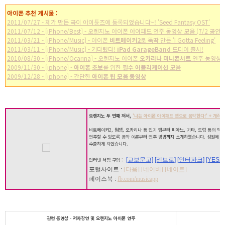
아이폰 추천 게시물 :
2011/07/27 - 제가 만든 곡이 아이튠즈에 등록되었습니다~! 'Seed Fantasy OST'
2011/07/12 - [iPhone/Best] - 오렌지노 아이폰 아이패드 연주 동영상 모음 (7/2 공연)
2011/03/21 - [iPhone/Music] - 아이폰
비트메이커2
로 뚝딱 만든 'I Gotta Feeling'
2011/03/11 - [iPhone/Music] - 기다렸다!
iPad GarageBand
드디어 출시!
2010/08/30 - [iPhone/Ocarina] - 오렌지노 아이폰
오카리나 미니콘서트
연주 동영상
2009/11/30 - [iphone] -
아이폰 초보
를 위한
필수 어플리케이션
모음
2009/12/28 - [iphone] - 간단한
아이폰 팁 모음 동영상
오렌지노 두 번째 저서,
'나는 아이폰 아이패드 앱으로 음악한다!' + 개러지
비트메이커2, 썸잼, 오카리나 등 인기 앱부터 피아노, 기타, 드럼 등의 악
연주할 수 있도록 음악 이론부터 연주 방법까지 소개하였습니다. 성원에 힘
수출하게 되었습니다.
[교보문고]
[리브로]
[인터파크]
[YES24
인터넷 서점 구입 :
포털사이트 :
[다음]
[네이버]
[네이트]
페이스북 :
fb.com/musicapp
관련 동영상 - 저자강연 및 오렌지노 아이폰 연주