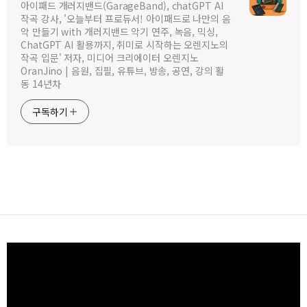
아이패드 개러지밴드(GarageBand), chatGPT AI
작곡 강사, '오늘부터 프로듀서! 아이패드로 나만의 음
악 만들기 with 개러지밴드 악기 연주, 녹음, 믹싱,
ChatGPT AI 활용까지, 취미로 시작하는 오렌지노의
작곡 입문' 저자, 미디어 크리에이터 오렌지노
OranJino | 음원, 집필, 유튜브, 방송, 공연, 강의 활
동 14년차
구독하기