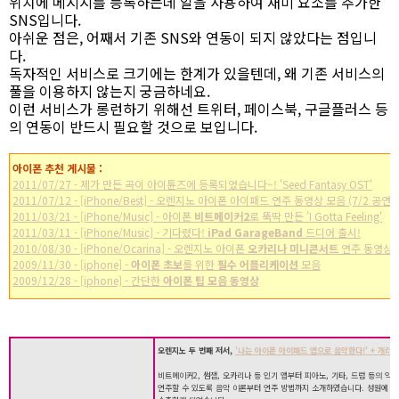
위치에 메시지를 등록하는데 알을 사용하여 재미 요소를 추가한
SNS입니다.
아쉬운 점은, 어째서 기존 SNS와 연동이 되지 않았다는 점입니
다.
독자적인 서비스로 크기에는 한계가 있을텐데, 왜 기존 서비스의
풀을 이용하지 않는지 궁금하네요.
이런 서비스가 롱런하기 위해선 트위터, 페이스북, 구글플러스 등
의 연동이 반드시 필요할 것으로 보입니다.
아이폰 추천 게시물 :
2011/07/27 - 제가 만든 곡이 아이튠즈에 등록되었습니다~! 'Seed Fantasy OST'
2011/07/12 - [iPhone/Best] - 오렌지노 아이폰 아이패드 연주 동영상 모음 (7/2 공연)
2011/03/21 - [iPhone/Music] - 아이폰
비트메이커2
로 뚝딱 만든 'I Gotta Feeling'
2011/03/11 - [iPhone/Music] - 기다렸다!
iPad GarageBand
드디어 출시!
2010/08/30 - [iPhone/Ocarina] - 오렌지노 아이폰
오카리나 미니콘서트
연주 동영상
2009/11/30 - [iphone] -
아이폰 초보
를 위한
필수 어플리케이션
모음
2009/12/28 - [iphone] - 간단한
아이폰 팁 모음 동영상
오렌지노 두 번째 저서,
'나는 아이폰 아이패드 앱으로 음악한다!' + 개러지
비트메이커2, 썸잼, 오카리나 등 인기 앱부터 피아노, 기타, 드럼 등의 악
연주할 수 있도록 음악 이론부터 연주 방법까지 소개하였습니다. 성원에 힘