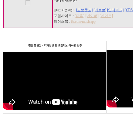
수출하게 되었습니다.
[교보문고]
[리브로]
[인터파크]
[YES24
인터넷 서점 구입 :
포털사이트 :
[다음]
[네이버]
[네이트]
페이스북 :
fb.com/musicapp
관련 동영상 - 저자강연 및 오렌지노 아이폰 연주