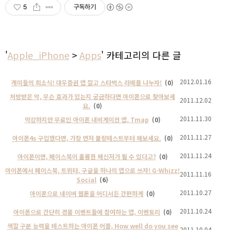
5
구독하기
'
Apple_iPhone
>
Apps
' 카테고리의 다른 글
2012.01.16
개미들의 희소식! 대우증권 앱 깔고 스타벅스 라떼를 나누자!
(0)
처방받은 약, 무슨 효과가 있는지 궁금하다면 아이폰으로 찾아보세
2011.12.02
요.
(0)
2011.11.30
막강하지만 무료인 아이폰 내비게이션 앱, Tmap
(0)
2011.11.27
아이폰4s 구입했다면, 가장 먼저 불량테스트부터 해보세요.
(0)
2011.11.24
아이폰이면, 페이스북이 훌륭한 메신저가 될 수 있다고?
(0)
아이폰에서 페이스북, 트위터, 구글을 하나의 앱으로 쓰자! G-Whizz!
2011.11.16
Social
(6)
2011.10.27
아이폰으로 네이버 웹툰을 어디서든 간편하게
(0)
2011.10.24
아이폰으로 간단히 경품 이벤트들에 참여하는 앱, 이벤토리
(0)
색깔 구분 능력을 테스트하는 아이폰 어플, How well do you see
2011.10.04