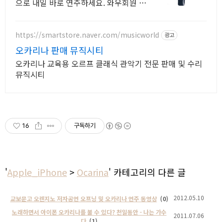
으로 내일 바로 연주하세요. 와우회원 무
료배송, 30일 반품 안심. 학교 준비물 오
카리나 쿠팡!
https://smartstore.naver.com/musicworld
광고
오카리나 판매 뮤직시티
오카리나 교육용 오르프 클래식 관악기 전문 판매 및 수리
뮤직시티
16
구독하기
'
Apple_iPhone
>
Ocarina
' 카테고리의 다른 글
2012.05.10
교보문고 오렌지노 저자공연 오프닝 및 오카리나 연주 동영상
(0)
노래하면서 아이폰 오카리나를 불 수 있다? 천일동안 - 나는 가수
2011.07.06
다
(1)