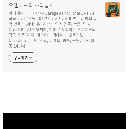
오렌지노의 소리상자
아이패드 개러지밴드(GarageBand), chatGPT AI
작곡 강사, '오늘부터 프로듀서! 아이패드로 나만의 음
악 만들기 with 개러지밴드 악기 연주, 녹음, 믹싱,
ChatGPT AI 활용까지, 취미로 시작하는 오렌지노의
작곡 입문' 저자, 미디어 크리에이터 오렌지노
OranJino | 음원, 집필, 유튜브, 방송, 공연, 강의 활
동 14년차
구독하기