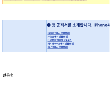
* 이 포스트는
blog
korea
[
블코채널 :
아이폰 / 아이팟터치 추천 어플리케이션 모음]
에 링크 되어있습니다.
●
첫 공저서를 소개합니다. iPhone4
[교보문고에서 상품보기]
[리브로에서 상품보기]
[11번가도서에서 상품보기]
[반디앤루이스에서 상품보기]
[북스캔에서 상품보기]
반응형