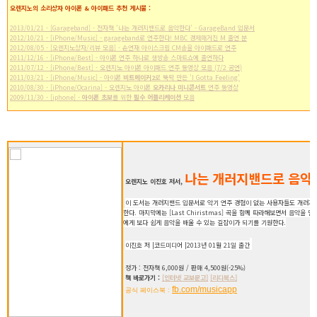
오렌지노의 소리상자 아이폰 & 아이패드 추천 게시물 :
2013/01/21 - [Garageband] - 전자책 '나는 개러지밴드로 음악한다' - GarageBand 입문서
2012/10/21 - [iPhone/Music] - garageband로 연주한다! MBC 경제매거진 M 출연 분
2012/08/05 - [오렌지노상자/리뷰 모음] - 손연재 아이스크림 CM송을 아이패드로 연주
2011/12/16 - [iPhone/Best] - 아이폰 연주 하나로 생방송 스마트쇼에 출연하다
2011/07/12 - [iPhone/Best] - 오렌지노 아이폰 아이패드 연주 동영상 모음 (7/2 공연)
2011/03/21 - [iPhone/Music] - 아이폰
비트메이커2
로 뚝딱 만든 'I Gotta Feeling'
2010/08/30 - [iPhone/Ocarina] - 오렌지노 아이폰
오카리나 미니콘서트
연주 동영상
2009/11/30 - [iphone] -
아이폰 초보
를 위한
필수 어플리케이션
모음
나는 개러지밴드로 음악
오렌지노 이진호 저서,
이 도서는 개러지밴드 입문서로 악기 연주 경험이 없는 사용자들도 개러지
한다. 마지막에는 [Last Chiristmas] 곡을 함께 따라해보면서 음악을
에게 보다 쉽게 음악을 배울 수 있는 길잡이가 되기를 기원한다.
이진호 저 |코드미디어 |2013년 01월 21일 출간
정가 : 전자책 6,000원 / 판매 4,500원(-25%)
책 바로가기 :
[인터넷 교보문고]
[리디북스]
fb.com/musicapp
공식 페이스북 :