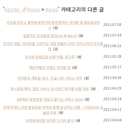
'
Apple_iPhone
>
Apps
' 카테고리의 다른 글
사진을 자르고 붙이며 분위기있게 편집하는 아이폰 앱 포토슬라이
2013.07.08
스
(0)
2013.07.04
실질적인 두뇌훈련 앱 Dual N-Back
(0)
진격의 마플, 마이피플 스티커는 직접 만들어 쓰자! 마이스티커 아이폰
2013.06.10
앱
(2)
2013.05.28
전시회 무료입장 티켓 어플, 캔고루
(0)
2013.05.27
캐논카메라 브랜드 아이폰 앱
(0)
2013.04.30
아이폰의 새로운 비서, 구글 나우 서비스 시작
(0)
2013.04.29
레스토랑 예약, 할인 서비스 위시랜드 아이폰 어플 리뷰
(0)
2013.04.24
6초짜리 동영상을 맛보고 즐기는 서비스 Vine
(0)
전세계 테드 강연 동영상을 자막과 함께 감상하는 어플 - TEDiSUB 오
2013.04.12
늘만 무료
(0)
2013.04.04
꾸쥬워마이걸 아이폰 드디어 출시
(4)