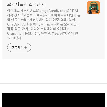
오렌지노의 소리상자
아이패드 개러지밴드(GarageBand), chatGPT AI
작곡 강사, '오늘부터 프로듀서! 아이패드로 나만의 음
악 만들기 with 개러지밴드 악기 연주, 녹음, 믹싱,
ChatGPT AI 활용까지, 취미로 시작하는 오렌지노의
작곡 입문' 저자, 미디어 크리에이터 오렌지노
OranJino | 음원, 집필, 유튜브, 방송, 공연, 강의 활
동 14년차
구독하기