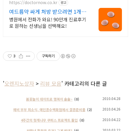
https://doctornow.co.kr
광고
여드름약 싸게 처방 받으려면 1개월
약값 4,900원~
병원에서 전화가 와요! 90만개 진료후기
로 원하는 선생님을 선택해요!
3
구독하기
'
오렌지노상자
>
리뷰 모음
' 카테고리의 다른 글
2010.04.28
봄꽃놀이 데이트로 행복이 솔솔~
(0)
2010.04.26
예비 부부 희소식, 예인혼수백화점에서 결혼준비를
(2)
2010.04.22
4주간의 헛개나무 쿠퍼스 프로젝트 돌입
(0)
2010.03.22
완판녀 황정음 효과? 그게 뭔데?
(0)