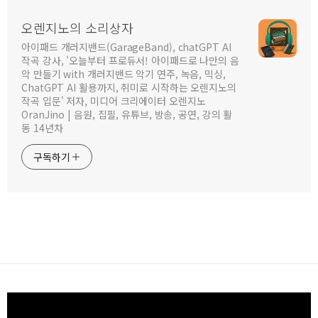
오렌지노의 소리상자
아이패드 개러지밴드(GarageBand), chatGPT AI
작곡 강사, '오늘부터 프로듀서! 아이패드로 나만의 음
악 만들기 with 개러지밴드 악기 연주, 녹음, 믹싱,
ChatGPT AI 활용까지, 취미로 시작하는 오렌지노의
작곡 입문' 저자, 미디어 크리에이터 오렌지노
OranJino | 음원, 집필, 유튜브, 방송, 공연, 강의 활
동 14년차
구독하기