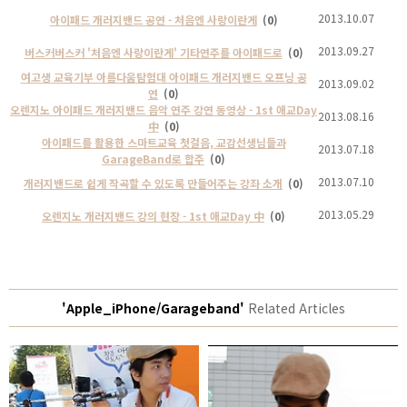
2013.10.07
아이패드 개러지밴드 공연 - 처음엔 사랑이란게
(0)
2013.09.27
버스커버스커 '처음엔 사랑이란게' 기타연주를 아이패드로
(0)
여고생 교육기부 아름다움탐험대 아이패드 개러지밴드 오프닝 공
2013.09.02
연
(0)
오렌지노 아이패드 개러지밴드 음악 연주 강연 동영상 - 1st 애교Day
2013.08.16
中
(0)
아이패드를 활용한 스마트교육 첫걸음, 교감선생님들과
2013.07.18
GarageBand로 합주
(0)
2013.07.10
개러지밴드로 쉽게 작곡할 수 있도록 만들어주는 강좌 소개
(0)
2013.05.29
오렌지노 개러지밴드 강의 현장 - 1st 애교Day 中
(0)
'Apple_iPhone/Garageband'
Related Articles