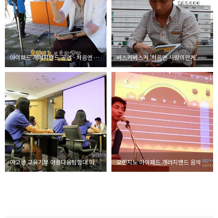
아이패드 개러지밴드 공연 - 처음엔 사랑이란게
버스커버스커 '처음엔 사랑이란게' 기타연주를 아이패드로
여고생 교육기부 아름다움탐험대 아이패드 개러지밴드 오프닝 공연
오렌지노 아이패드 개러지밴드 음악 연주 강연 동영상 - 1st 애교Day 中