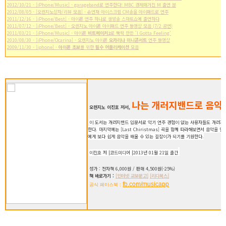
2012/10/21 - [iPhone/Music] - garageband로 연주한다! MBC 경제매거진 M 출연 분
2012/08/05 - [오렌지노상자/리뷰 모음] - 손연재 아이스크림 CM송을 아이패드로 연주
2011/12/16 - [iPhone/Best] - 아이폰 연주 하나로 생방송 스마트쇼에 출연하다
2011/07/12 - [iPhone/Best] - 오렌지노 아이폰 아이패드 연주 동영상 모음 (7/2 공연)
2011/03/21 - [iPhone/Music] - 아이폰
비트메이커2
로 뚝딱 만든 'I Gotta Feeling'
2010/08/30 - [iPhone/Ocarina] - 오렌지노 아이폰
오카리나 미니콘서트
연주 동영상
2009/11/30 - [iphone] -
아이폰 초보
를 위한
필수 어플리케이션
모음
나는 개러지밴드로 음악
오렌지노 이진호 저서,
이 도서는 개러지밴드 입문서로 악기 연주 경험이 없는 사용자들도 개러지
한다. 마지막에는 [Last Chiristmas] 곡을 함께 따라해보면서 음악을
에게 보다 쉽게 음악을 배울 수 있는 길잡이가 되기를 기원한다.
이진호 저 |코드미디어 |2013년 01월 21일 출간
정가 : 전자책 6,000원 / 판매 4,500원(-25%)
책 바로가기 :
[인터넷 교보문고]
[리디북스]
fb.com/musicapp
공식 페이스북 :