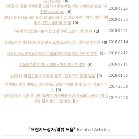
고 가입하기
(0)
마켓컬리. 좋은 식재료를 간편하게 주문하는 가장 스마트한 방법 - 추
2018.03.25
천인 oranjino
(0)
2018 the rapper in changwon 힙합 공연 추천 - 제시, 마이티마
2018.03.05
우스, 딘딘, 슬리피, 키썸
(0)
2018.02.21
의사계의 정성호라는 이상진 한의사 인스타그램 화제
(2)
2018.02.14
발열도자기 애니쉬는 정말 만능 요리 도구인가? - 일주일 체험기
(0)
2018.02.12
서브폰으로 안드로이드폰이 필요하신 분을 위한 사이트 추천
(0)
2018.02.11
선물용으로 인기, 닌텐도스위치 파는곳 추천
(0)
2018.01.05
숙취해소제 출근환 이거 레알 물건.. 갠적으로 젤 잘 받음
(0)
아이폰x 투명 케이스 국내에서도 만원 이하로 살 수 있다 - 헬로케이
2017.12.20
스
(0)
스페셜티 커피 한 잔, 에디오피아 예가체프 아담 가르보타 공정무역 유
2017.12.20
기농 원두 핸드드립 영상
(0)
'오렌지노상자/리뷰 모음'
Related Articles