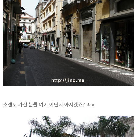
소렌토 가신 분들 여기 어딘지 아시겠죠? ㅎㅎ