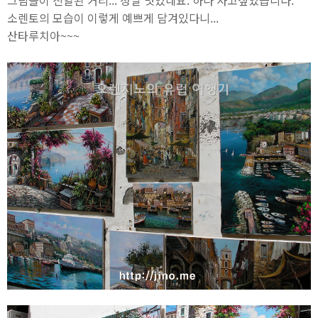
소렌토의 모습이 이렇게 예쁘게 담겨있다니...
산타루치아~~~