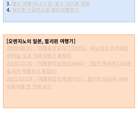
3.
해외 여행 떠나기 전, 필수 아이폰 설정
4.
아이폰 구글어스로 해외여행하기
[오렌지노의 일본, 필리핀 여행기]
2009/08/31 - [여행휴양상자/TOKYO] - 두남자의 최적화된
4박5일 도쿄 자유여행기 총정리
2010/10/20 - [여행휴양상자/OSAKA] - 3일간 빡세게 다녀온
오사카 여행후기 총정리!
2011/03/19 - [여행휴양상자/필리핀] - 필리핀 마닐라, 세부
자유여행 한 번에 보기
* 이 포스트는
blog
korea
[
블코채널 :
오렌지노의 유럽 여행기]
에 링크 되어있습니다.