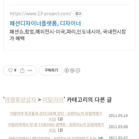
https://www.13-project.com/
광고
패션디자이너플랫폼, 디자이너
패션쇼,팝업,해외전시-미국,파리,인도네시아, 국내전시참
가 혜택
9
구독하기
'
여행휴양상자
>
이탈리아
' 카테고리의 다른 글
이탈리아 특산품과 산타크로체 성당 - 오렌지노의 유럽여행기
2011.05.10
#22
(2)
이탈리아에서 맛 본 TUBORG 생맥주 - 오렌지노의 유럽여행기
2011.05.08
#21
(2)
2011.05.07
카프리섬에서 나폴리항까지 - 오렌지노의 유럽여행기 #20
(0)