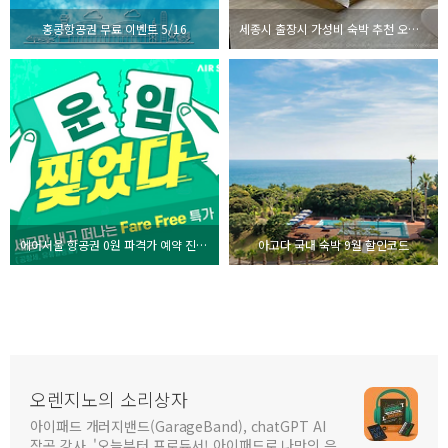
홍콩항공권 무료 이벤트 5/16
세종시 출장시 가성비 숙박 추천 오송스테이
에어서울 항공권 0원 파격가 예약 진행중
아고다 국내 숙박 9월 할인코드
오렌지노의 소리상자
아이패드 개러지밴드(GarageBand), chatGPT AI
작곡 강사, '오늘부터 프로듀서! 아이패드로 나만의 음