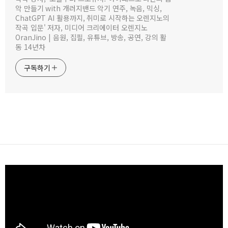
악 만들기 with 개러지밴드 악기 연주, 녹음, 믹싱,
ChatGPT AI 활용까지, 취미로 시작하는 오렌지노의
작곡 입문' 저자, 미디어 크리에이터 오렌지노
OranJino | 음원, 집필, 유튜브, 방송, 공연, 강의 활
동 14년차
구독하기