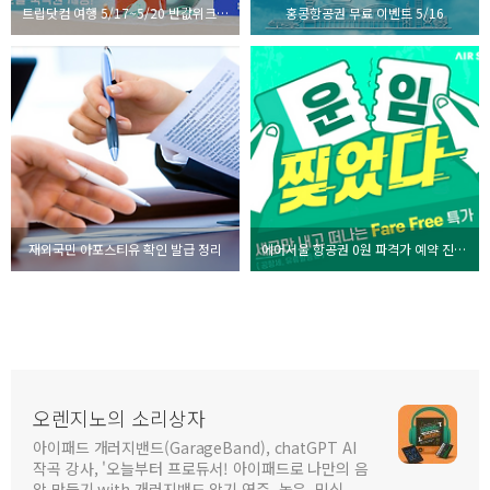
트립닷컴 여행 5/17~5/20 반값위크 핫딜
홍콩항공권 무료 이벤트 5/16
재외국민 아포스티유 확인 발급 정리
에어서울 항공권 0원 파격가 예약 진행중
오렌지노의 소리상자
아이패드 개러지밴드(GarageBand), chatGPT AI
작곡 강사, '오늘부터 프로듀서! 아이패드로 나만의 음
악 만들기 with 개러지밴드 악기 연주, 녹음, 믹싱,