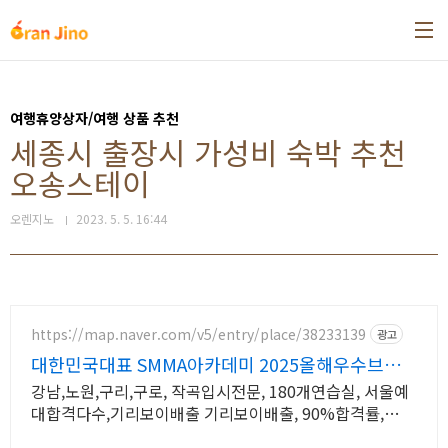
본문 바로가기
여행휴양상자/여행 상품 추천
세종시 출장시 가성비 숙박 추천
오송스테이
오렌지노
2023. 5. 5. 16:44
https://map.naver.com/v5/entry/place/38233139
광고
대한민국대표 SMMA아카데미 2025올해우수브랜
드교육대상
강남,노원,구리,구로, 작곡입시전문, 180개연습실, 서울예
대합격다수,기리보이배출 기리보이배출, 90%합격률,
SM,JYP,YG 연습생 출신들이 다니는 학원