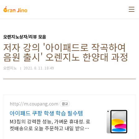
본문 바로가기
오렌지노상자/리뷰 모음
저자 강의 '아이패드로 작곡하여
음원 출시' 오렌지노 한양대 과정
오렌지노
2021. 8. 11. 18:49
http://m.coupang.com
광고
아이패드 쿠팡 학생 학습 필수템
M3칩의 강력한 성능, 가벼운 휴대성. 로
켓배송으로 오늘 주문하고 내일 받으세
요! 학습, 작업, 선물까지! 와우회원 30일