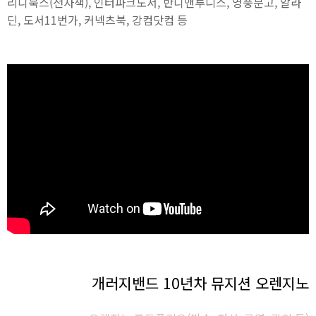
리디북스(전자책), 인터파크도서, 반디앤루니스, 영풍문고, 알라
딘, 도서11번가, 커넥츠북, 강컴닷컴 등
개러지밴드 10년차 뮤지션 오렌지노