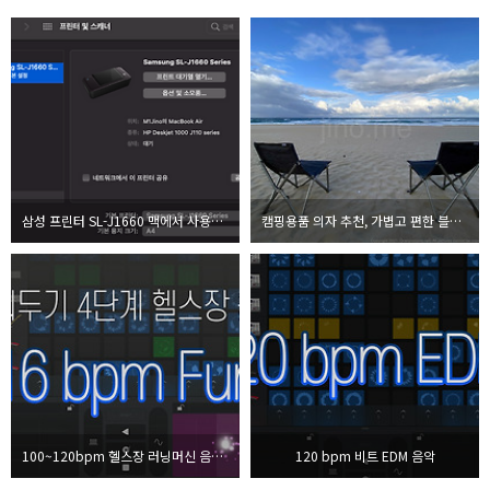
삼성 프린터 SL-J1660 맥에서 사용하는 방법
캠핑용품 의자 추천, 가볍고 편한 블랙디어 릴렉스 체어
100~120bpm 헬스장 러닝머신 음악 (Feat. 거리두기 4단계) 둠치둠치펑크 bpm 116
120 bpm 비트 EDM 음악