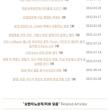
2022.03.20
피로회복영양제 까다롭게 고르기
(0)
2022.03.17
모발영양제 닉값 제대로 하네요
(0)
2022.02.18
삼성 프린터 SL-J1660 맥에서 사용하는 방법
(8)
2021.11.02
캠핑용품 의자 추천, 가볍고 편한 블랙디어 릴렉스 체어
(0)
100~120bpm 헬스장 러닝머신 음악 (Feat. 거리두기 4단계) 둠치
2021.07.15
둠치펑크 bpm 116
(0)
2021.07.14
120 bpm 비트 EDM 음악
(0)
목에 착 넥밴드 목풍기, 직구 하면 반값도 안해. 지금 주문해서 장마 끝
2021.07.03
날때쯤 받기
(0)
2021.06.10
얀센 백신 접종 후기 8시간의 변화
(0)
2021.02.26
꿀팁! 모든 카드사 포인트 한번에 현금 전환 신청
(0)
'오렌지노상자/리뷰 모음'
Related Articles