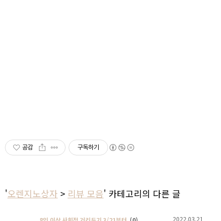
공감
구독하기
'
오렌지노상자
>
리뷰 모음
' 카테고리의 다른 글
2022.03.21
8인 이상 사회적 거리두기 3/21부터
(0)