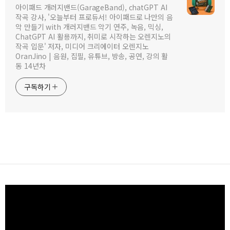
아이패드 개러지밴드(GarageBand), chatGPT AI
작곡 강사, '오늘부터 프로듀서! 아이패드로 나만의 음
악 만들기 with 개러지밴드 악기 연주, 녹음, 믹싱,
ChatGPT AI 활용까지, 취미로 시작하는 오렌지노의
작곡 입문' 저자, 미디어 크리에이터 오렌지노
OranJino | 음원, 집필, 유튜브, 방송, 공연, 강의 활
동 14년차
구독하기