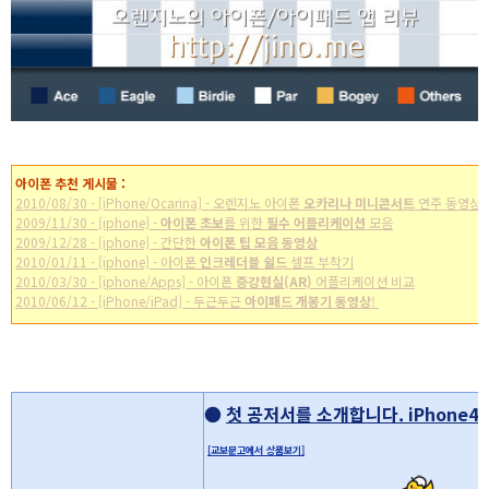
아이폰 추천 게시물 :
2010/08/30 - [iPhone/Ocarina] - 오렌지노 아이폰
오카리나 미니콘서트
연주 동영상
2009/11/30 - [iphone] -
아이폰 초보
를 위한
필수 어플리케이션
모음
2009/12/28 - [iphone] - 간단한
아이폰 팁 모음 동영상
2010/01/11 - [iphone] - 아이폰
인크레더블 쉴드
셀프 부착기
2010/03/30 - [iphone/Apps] - 아이폰
증강현실(AR)
어플리케이션 비교
2010/06/12 - [iPhone/iPad] - 두근두근
아이패드 개봉기 동영상
!
* 이 포스트는
blog
korea
[
블코채널 :
아이폰 / 아이팟터치 추천 어플리케이션 모음]
에 링크 되어있습니다.
●
첫 공저서를 소개합니다. iPhone4
[교보문고에서 상품보기]