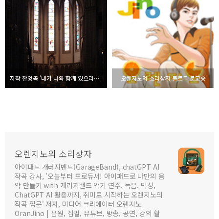
자작 찬양곡 '내가 너와 함께 있으리라(창31.3)' 청년성서모임 417차 선물
오렌지노의 소리상자 블로그 로고송
오렌지노의 소리상자
아이패드 개러지밴드(GarageBand), chatGPT AI
작곡 강사, '오늘부터 프로듀서! 아이패드로 나만의 음
악 만들기 with 개러지밴드 악기 연주, 녹음, 믹싱,
ChatGPT AI 활용까지, 취미로 시작하는 오렌지노의
작곡 입문' 저자, 미디어 크리에이터 오렌지노
OranJino | 음원, 집필, 유튜브, 방송, 공연, 강의 활