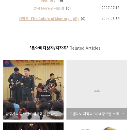
Memory'
(0)
2007.07.18
펩시 More 편곡한 것
(0)
2007.01.14
자작곡 'The Colors of Memory' (AR)
(0)
'음악미디상자/자작곡'
Related Articles
군중가요 공모전에 참가했던 한 군인의 이야기
오렌지노 자작곡 BGM 장르별 소개 - 락