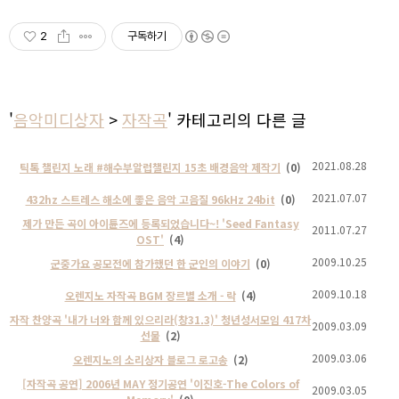
2
구독하기
'
음악미디상자
>
자작곡
' 카테고리의 다른 글
2021.08.28
틱톡 챌린지 노래 #해수부알럽챌린지 15초 배경음악 제작기
(0)
2021.07.07
432hz 스트레스 해소에 좋은 음악 고음질 96kHz 24bit
(0)
제가 만든 곡이 아이튠즈에 등록되었습니다~! 'Seed Fantasy
2011.07.27
OST'
(4)
2009.10.25
군중가요 공모전에 참가했던 한 군인의 이야기
(0)
2009.10.18
오렌지노 자작곡 BGM 장르별 소개 - 락
(4)
자작 찬양곡 '내가 너와 함께 있으리라(창31.3)' 청년성서모임 417차
2009.03.09
선물
(2)
2009.03.06
오렌지노의 소리상자 블로그 로고송
(2)
[자작곡 공연] 2006년 MAY 정기공연 '이진호-The Colors of
2009.03.05