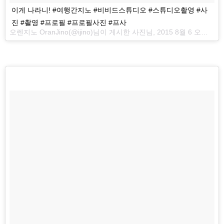
이게 나라니! #여행간지노 #비비드스튜디오 #스튜디오촬영 #사
진 #촬영 #프로필 #프로필사진 #프사
오렌지노 OranJino(@ijino)님이 게시한 사진님,
2015 8월 6 오전 1:30 PDT