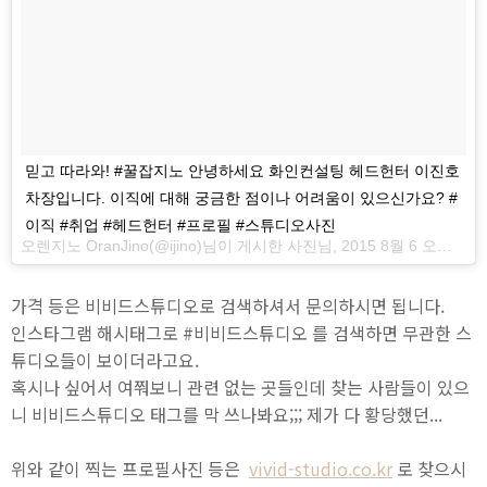
믿고 따라와! #꿀잡지노 안녕하세요 화인컨설팅 헤드헌터 이진호
차장입니다. 이직에 대해 궁금한 점이나 어려움이 있으신가요? #
이직 #취업 #헤드헌터 #프로필 #스튜디오사진
오렌지노 OranJino(@ijino)님이 게시한 사진님,
2015 8월 6 오후 10:58 PDT
가격 등은 비비드스튜디오로 검색하셔서 문의하시면 됩니다.
인스타그램 해시태그로 #비비드스튜디오 를 검색하면 무관한 스
튜디오들이 보이더라고요.
혹시나 싶어서 여쭤보니 관련 없는 곳들인데 찾는 사람들이 있으
니 비비드스튜디오 태그를 막 쓰나봐요;;; 제가 다 황당했던...
위와 같이 찍는 프로필사진 등은
vivid-studio.co.kr
로 찾으시