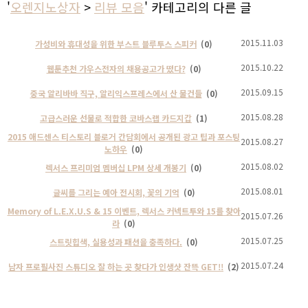
'
오렌지노상자
>
리뷰 모음
' 카테고리의 다른 글
2015.11.03
가성비와 휴대성을 위한 부스트 블루투스 스피커
(0)
2015.10.22
웹툰추천 가우스전자의 채용공고가 떴다?
(0)
2015.09.15
중국 알리바바 직구, 알리익스프레스에서 산 물건들
(0)
2015.08.28
고급스러운 선물로 적합한 코바스랩 카드지갑
(1)
2015 애드센스 티스토리 블로거 간담회에서 공개된 광고 팁과 포스팅
2015.08.27
노하우
(0)
2015.08.02
렉서스 프리미엄 멤버십 LPM 상세 개봉기
(0)
2015.08.01
글씨를 그리는 예아 전시회, 꽃의 기억
(0)
Memory of L.E.X.U.S & 15 이벤트, 렉서스 커넥트투와 15를 찾아
2015.07.26
라
(0)
2015.07.25
스트릿힙색, 실용성과 패션을 충족하다.
(0)
2015.07.24
남자 프로필사진 스튜디오 잘 하는 곳 찾다가 인생샷 잔뜩 GET!!
(2)