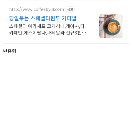
예약하세요.
http://www.coffeebyul.com
광고
당일볶는 스페셜티원두 커피별
스페셜티 예가체프 코케허니,게이샤,디
카페인,에스메랄다,과테말라 신규3천원
쿠폰 갓볶은 원두로 떠나는 세계커피여
행
반응형