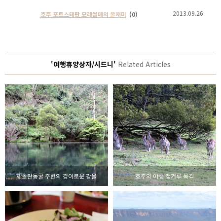
2013.09.26
호주 포트스테판 모래썰매의 꿀재미
(0)
'여행휴양상자/시드니'
Related Articles
제놀란동굴 주변의 경이로운 강물
호주의 야생 캥거루 목격