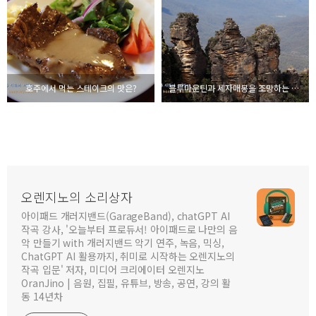
호주에서 먹는 스테이크의 맛은?
블루마운틴과 세자매봉을 조망하는 에코 포인트
오렌지노의 소리상자
아이패드 개러지밴드(GarageBand), chatGPT AI
작곡 강사, '오늘부터 프로듀서! 아이패드로 나만의 음
악 만들기 with 개러지밴드 악기 연주, 녹음, 믹싱,
ChatGPT AI 활용까지, 취미로 시작하는 오렌지노의
작곡 입문' 저자, 미디어 크리에이터 오렌지노
OranJino | 음원, 집필, 유튜브, 방송, 공연, 강의 활
동 14년차