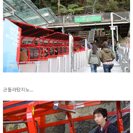
곤돌라탔지노...