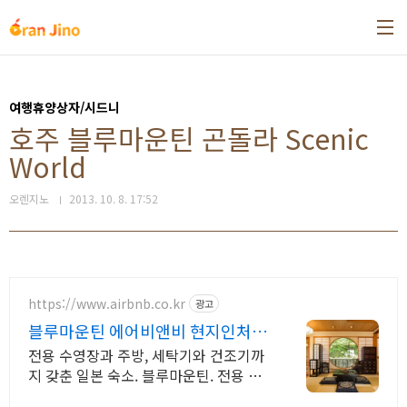
본문 바로가기
여행휴양상자/시드니
호주 블루마운틴 곤돌라 Scenic
World
오렌지노
2013. 10. 8. 17:52
https://www.airbnb.co.kr
광고
블루마운틴 에어비앤비 현지인처럼
살아보는 일본여행
전용 수영장과 주방, 세탁기와 건조기까
지 갖춘 일본 숙소. 블루마운틴. 전용 테
라스와 바비큐 그릴이 제공되는 숙소를