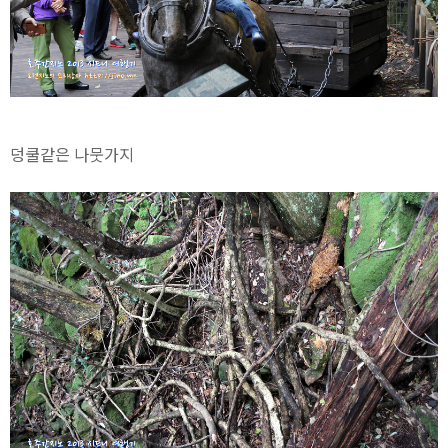
덩쿨같은 나뭇가지